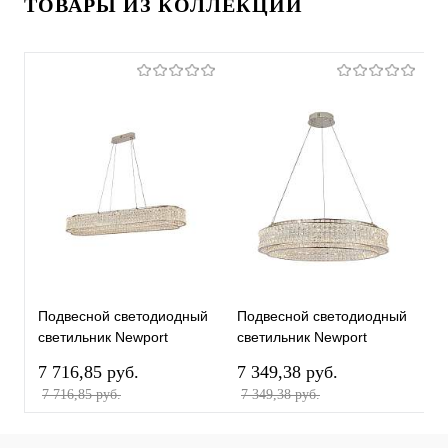
ТОВАРЫ ИЗ КОЛЛЕКЦИИ
Подвесной светодиодный
Подвесной светодиодный
П
светильник Newport
светильник Newport
с
Venera 8510/120 chrome
Venera 8510/80 chrome
V
7 716,85 pуб.
7 349,38 pуб.
7
М0069973
М0069970
М
7 716,85 pуб.
7 349,38 pуб.
7