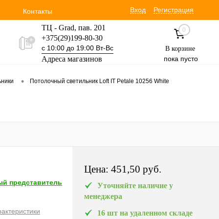
Вход
Регистрация
Контакты
ТЦ - Grad, пав. 201
0
+375(29)199-80-30
с 10:00 до 19:00 Вт-Вс
В корзине
Адреса магазинов
пока пусто
Уручская 19 пав. 3М
•
ьники
Потолочный светильник Loft IT Petale 10256 White
+375(29)354-30-60
с 9:00 до 17:00 Вт-Вс
Цена:
451,50 pуб.
й представитель
Уточняйте наличие у
менеджера
рактеристики
16 шт на удаленном складе