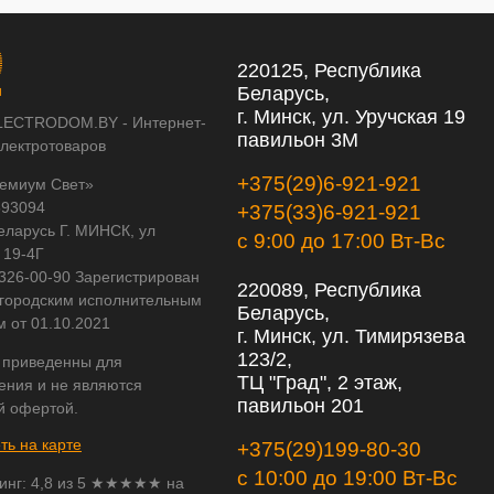
220125, Республика
Беларусь,
г. Минск, ул. Уручская 19
LECTRODOM.BY - Интернет-
павильон 3М
электротоваров
+375(29)6-921-921
емиум Свет»
593094
+375(33)6-921-921
еларусь Г. МИНСК, ул
с 9:00 до 17:00 Вт-Вс
 19-4Г
 326-00-90 Зарегистрирован
220089, Республика
городским исполнительным
Беларусь,
м от 01.10.2021
г. Минск, ул. Тимирязева
123/2,
 приведенны для
ТЦ "Град", 2 этаж,
ения и не являются
павильон 201
й офертой.
ть на карте
+375(29)199-80-30
с 10:00 до 19:00 Вт-Вс
инг:
4,8
из
5
★★★★★ на