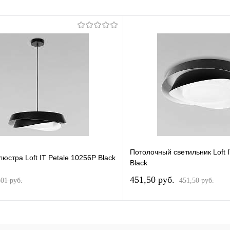
Потолочный светильник Loft I
юстра Loft IT Petale 10256P Black
Black
451,50 pуб.
501 pуб.
451,50 pуб.