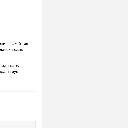
ния. Такой тип
классических
предлагаем
арантирует