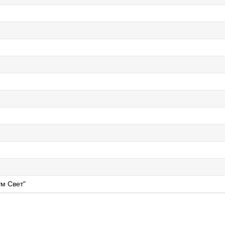
м Свет"