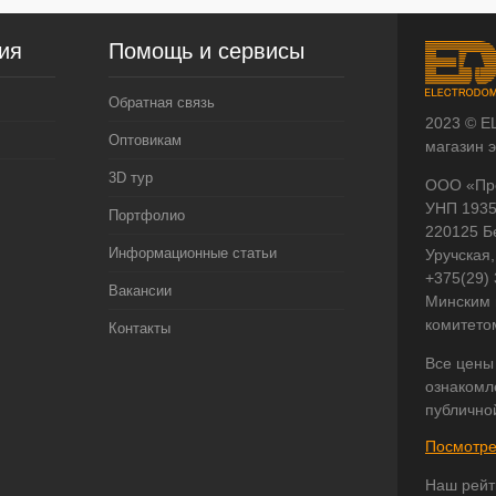
ия
Помощь и сервисы
Обратная связь
2023 © E
Оптовикам
магазин 
3D тур
ООО «Пр
УНП 193
Портфолио
220125 Б
Информационные статьи
Уручская,
+375(29)
Вакансии
Минским 
комитето
Контакты
Все цены
ознакомл
публично
Посмотре
Наш рейт