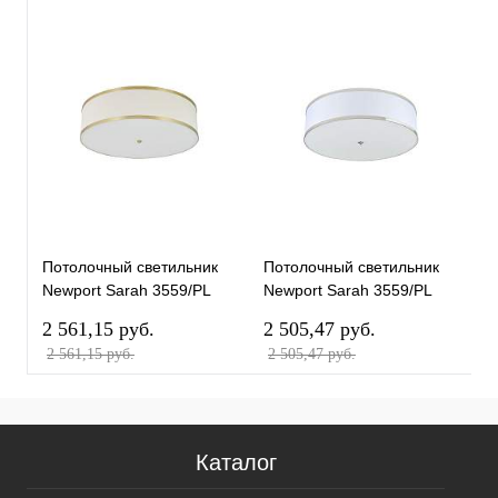
Потолочный светильник
Потолочный светильник
П
Newport Sarah 3559/PL
Newport Sarah 3559/PL
N
brass М0070140
nickel М0070139
b
2 561,15 pуб.
2 505,47 pуб.
1
2 561,15 pуб.
2 505,47 pуб.
1
Каталог