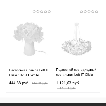
Подвесной светодиодный
П
Настольная лампа Loft IT
светильник Loft IT Clizia
с
Clizia 10231T White
10231/780 White
L
444,38 pуб.
1 121,63 pуб.
4
444,38 pуб.
W
1 121,63 pуб.