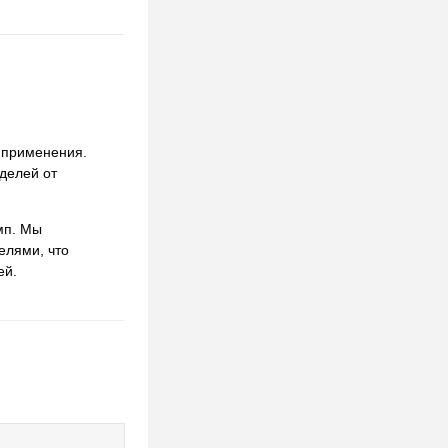
 применения.
делей от
мп. Мы
елями, что
ей.