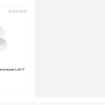
тильник Loft IT
Потолочный светодиодный светильник Loft IT
Duo 10360/4
764,93 pуб.
764,93 pуб.