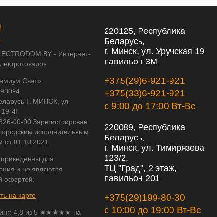
220125, Республика
Беларусь,
г. Минск, ул. Уручская 19
LECTRODOM.BY - Интернет-
павильон 3М
электротоваров
+375(29)6-921-921
емиум Свет»
593094
+375(33)6-921-921
еларусь Г. МИНСК, ул
с 9:00 до 17:00 Вт-Вс
 19-4Г
 326-00-90 Зарегистрирован
220089, Республика
городским исполнительным
Беларусь,
м от 01.10.2021
г. Минск, ул. Тимирязева
123/2,
 приведенны для
ТЦ "Град", 2 этаж,
ения и не являются
павильон 201
й офертой.
ть на карте
+375(29)199-80-30
с 10:00 до 19:00 Вт-Вс
инг:
4,8
из
5
★★★★★ на