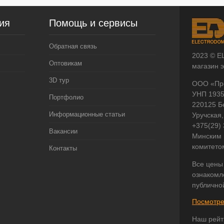
ия
Помощь и сервисы
Обратная связь
2023 © E
Оптовикам
магазин 
3D тур
ООО «Пр
УНП 193
Портфолио
220125 Б
Информационные статьи
Уручская,
+375(29)
Вакансии
Минским 
комитето
Контакты
Все цены
ознакомл
публично
Посмотре
Наш рейт