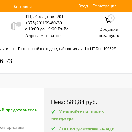
Вход
Регистрация
Контакты
ТЦ - Grad, пав. 201
0
+375(29)199-80-30
с 10:00 до 19:00 Вт-Вс
В корзине
Адреса магазинов
пока пусто
Уручская 19 пав. 3М
•
ьники
Потолочный светодиодный светильник Loft IT Duo 10360/3
+375(29)354-30-60
с 9:00 до 17:00 Вт-Вс
60/3
Цена:
589,84 pуб.
й представитель
Уточняйте наличие у
менеджера
рактеристики
7 шт на удаленном складе