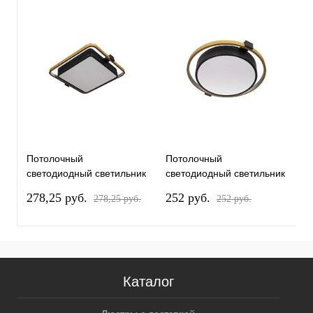
Потолочный
Потолочный
П
светодиодный светильник
светодиодный светильник
с
Loft IT Mike 10171
Loft IT Mike 10169
L
278,25 pуб.
252 pуб.
3
278,25 pуб.
252 pуб.
Каталог