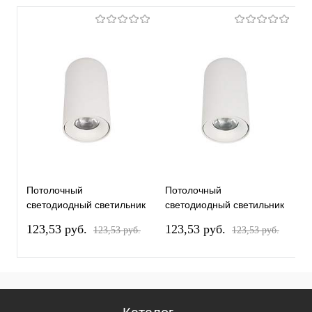
Потолочный
Потолочный
П
светодиодный светильник
светодиодный светильник
с
Loft IT Tictac 10220 White
Loft IT Tictac 10220 White
L
123,53 pуб.
123,53 pуб.
1
123,53 pуб.
123,53 pуб.
4000K
3000K
4