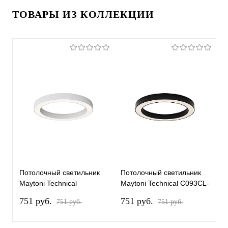
ТОВАРЫ ИЗ КОЛЛЕКЦИИ
Потолочный светильник
Потолочный светильник
П
Maytoni Technical
Maytoni Technical C093CL-
M
C093CL-45W4K-W
45W3K-B
2
751 pуб.
751 pуб.
4
751 pуб.
751 pуб.