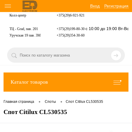
Вход
Регистрация
Колл-центр
+375(29)6-921-
921
с 10:00 до 19:00 Вт-Вс
ТЦ - Grad, пав. 201
+375(29)199-80-30
Уручская 19 пав. 3М
+375(29)354-30-60
Каталог товаров
•
•
Главная страница
Споты
Спот Citilux CL530535
Спот Citilux CL530535