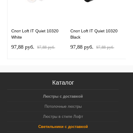
Спот Loft IT Quiet 10320
Спот Loft IT Quiet 10320
С
White
Black
W
97,88 pуб.
97,88 pуб.
2
97,88 pуб.
97,88 pуб.
Каталог
Люстры с доставкой
Потолочные люстры
Люстры в стиле Лофт
Светильники с доставкой