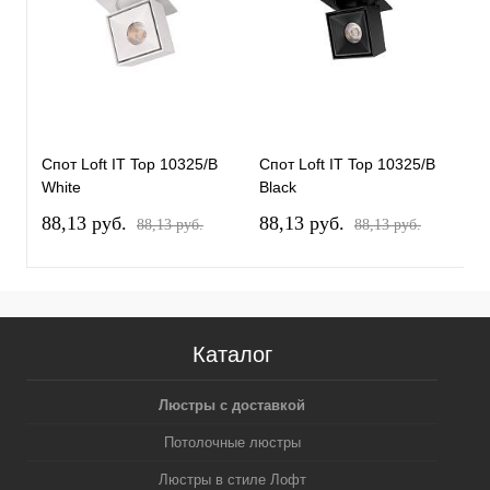
Спот Loft IT Top 10325/B
Спот Loft IT Top 10325/B
С
White
Black
B
88,13 pуб.
88,13 pуб.
8
88,13 pуб.
88,13 pуб.
Каталог
Люстры с доставкой
Потолочные люстры
Люстры в стиле Лофт