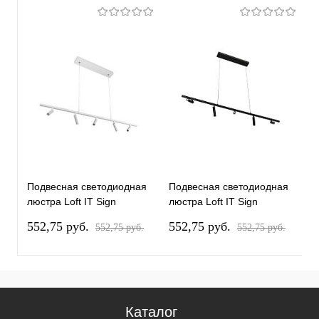
Подвесная светодиодная
Подвесная светодиодная
С
люстра Loft IT Sign
люстра Loft IT Sign
I
10260/5 White
10260/5 Black
552,75 pуб.
552,75 pуб.
2
552,75 pуб.
552,75 pуб.
Каталог