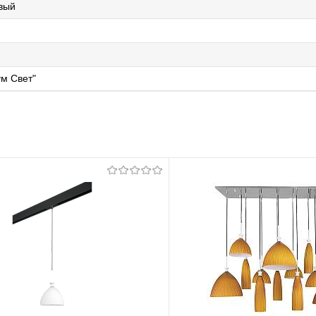
вый
м Свет"