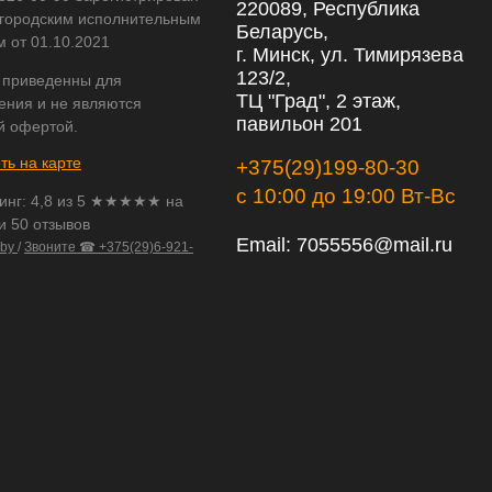
220089, Республика
городским исполнительным
Беларусь,
м от 01.10.2021
г. Минск, ул. Тимирязева
123/2,
 приведенны для
ТЦ "Град", 2 этаж,
ения и не являются
павильон 201
й офертой.
ть на карте
+375(29)199-80-30
с 10:00 до 19:00 Вт-Вс
инг:
4,8
из
5
★★★★★ на
и 50 отзывов
Email:
7055556@mail.ru
.by
/
Звоните ☎ +375(29)6-921-