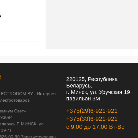
3
Подвес Lightstar Agola 810160
1 899,96 pуб.
1 899,96 pуб.
220125, Республика
Беларусь,
г. Минск, ул. Уручская 19
LECTRODOM.BY - Интернет-
павильон 3М
электротоваров
+375(29)6-921-921
емиум Свет»
593094
+375(33)6-921-921
еларусь Г. МИНСК, ул
с 9:00 до 17:00 Вт-Вс
 19-4Г
 326-00-90 Зарегистрирован