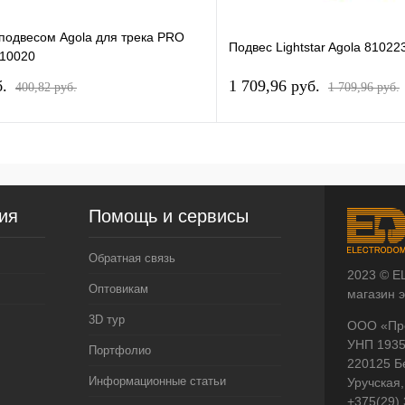
 подвесом Agola для трека PRO
Подвес Lightstar Agola 81022
10020
б.
1 709,96 pуб.
400,82 pуб.
1 709,96 pуб.
ия
Помощь и сервисы
Обратная связь
2023 © E
Оптовикам
магазин 
3D тур
ООО «Пр
УНП 193
Портфолио
220125 Б
Информационные статьи
Уручская,
+375(29)