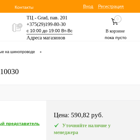
Вход
Регистрация
Контакты
ТЦ - Grad, пав. 201
0
+375(29)199-80-30
с 10:00 до 19:00 Вт-Вс
В корзине
Адреса магазинов
пока пусто
Уручская 19 пав. 3М
•
вые на шинопроводе
+375(29)354-30-60
с 9:00 до 17:00 Вт-Вс
810030
Цена:
590,82 pуб.
й представитель
Уточняйте наличие у
менеджера