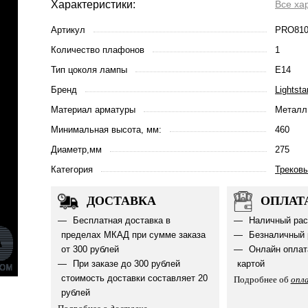
Характеристики:
Все ха
Артикул
PRO810
Количество плафонов
1
Тип цоколя лампы
E14
Бренд
Lightsta
Материал арматуры
Металл
Минимальная высота, мм:
460
Диаметр,мм
275
Категория
Треков
ДОСТАВКА
ОПЛАТ
Бесплатная доставка в
Наличный рас
пределах МКАД при сумме заказа
Безналичный 
от 300 рублей
Онлайн оплат
При заказе до 300 рублей
картой
стоимость доставки составляет 20
Подробнее об
опл
рублей