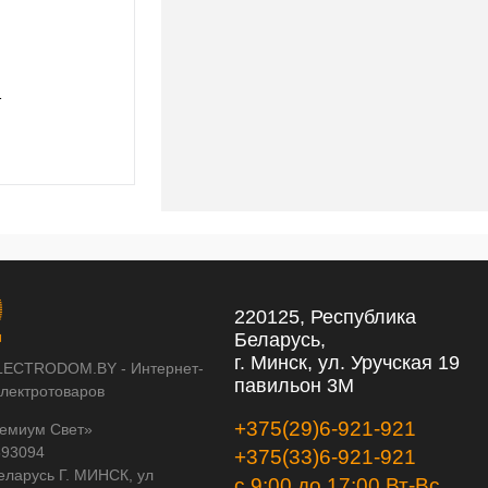
1
Lightstar Люстра подвесная Cone 757150
531,96 pуб.
531,96 pуб.
220125, Республика
Беларусь,
г. Минск, ул. Уручская 19
LECTRODOM.BY - Интернет-
павильон 3М
электротоваров
+375(29)6-921-921
емиум Свет»
593094
+375(33)6-921-921
еларусь Г. МИНСК, ул
с 9:00 до 17:00 Вт-Вс