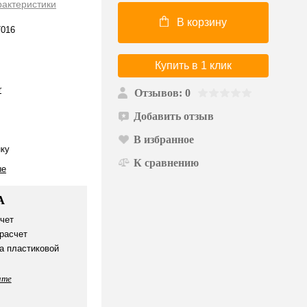
рактеристики
В корзину
016
Купить в 1 клик
r
Отзывов: 0
Добавить отзыв
В избранное
нку
К сравнению
ые
А
чет
расчет
а пластиковой
ате