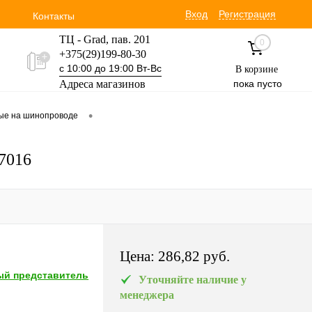
Вход
Регистрация
Контакты
ТЦ - Grad, пав. 201
0
+375(29)199-80-30
с 10:00 до 19:00 Вт-Вс
В корзине
Адреса магазинов
пока пусто
Уручская 19 пав. 3М
•
вые на шинопроводе
+375(29)354-30-60
с 9:00 до 17:00 Вт-Вс
7016
Цена:
286,82 pуб.
й представитель
Уточняйте наличие у
менеджера