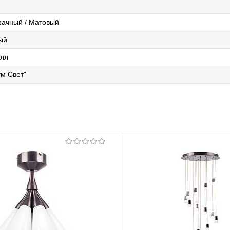
рачный / Матовый
ый
алл
м Свет"