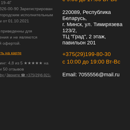
 19-4Г
 326-00-90 Зарегистрирован
220089, Республика
городским исполнительным
Беларусь,
м от 01.10.2021
г. Минск, ул. Тимирязева
123/2,
 приведенны для
ТЦ "Град", 2 этаж,
ения и не являются
павильон 201
й офертой.
ть на карте
+375(29)199-80-30
с 10:00 до 19:00 Вт-Вс
инг:
4,8
из
5
★★★★★ на
и 50 отзывов
Email:
7055556@mail.ru
.by
/
Звоните ☎ +375(29)6-921-