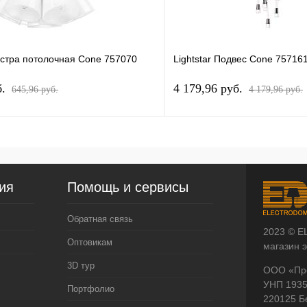
юстра потолочная Cone 757070
Lightstar Подвес Cone 75716
б.
4 179,96 pуб.
645,96 pуб.
4 179,96 pуб.
ия
Помощь и сервисы
Обратная связь
2023 © E
Оптовикам
магазин 
3D тур
ООО «Пр
УНП 193
Портфолио
220125 Б