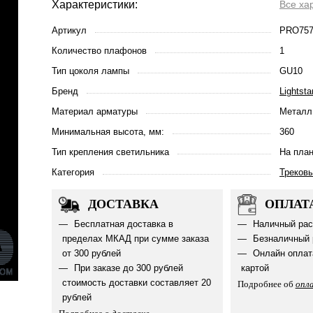
Характеристики:
Все ха
Артикул
PRO757
Количество плафонов
1
Тип цоколя лампы
GU10
Бренд
Lightsta
Материал арматуры
Металл
Минимальная высота, мм:
360
Тип крепления светильника
На пла
Категория
Треков
ДОСТАВКА
ОПЛАТ
Бесплатная доставка в
Наличный рас
пределах МКАД при сумме заказа
Безналичный 
от 300 рублей
Онлайн оплат
При заказе до 300 рублей
картой
стоимость доставки составляет 20
Подробнее об
опл
рублей