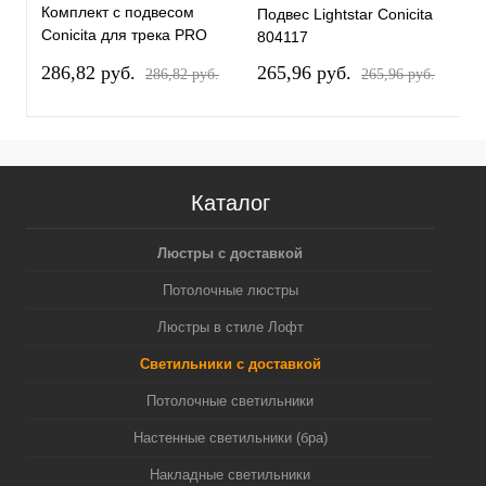
Комплект с подвесом
Подвес Lightstar Conicita
П
Conicita для трека PRO
804117
8
Conicita PRO804117
286,82 pуб.
265,96 pуб.
2
286,82 pуб.
265,96 pуб.
Каталог
Люстры с доставкой
Потолочные люстры
Люстры в стиле Лофт
Светильники с доставкой
Потолочные светильники
Настенные светильники (бра)
Накладные светильники