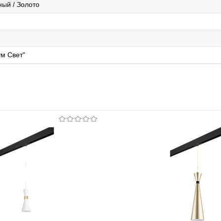
ый / Золото
м Свет"