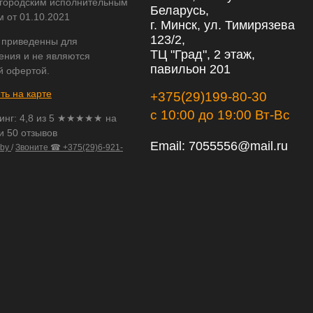
городским исполнительным
Беларусь,
м от 01.10.2021
г. Минск, ул. Тимирязева
123/2,
 приведенны для
ТЦ "Град", 2 этаж,
ения и не являются
павильон 201
й офертой.
ть на карте
+375(29)199-80-30
с 10:00 до 19:00 Вт-Вс
инг:
4,8
из
5
★★★★★ на
и 50 отзывов
Email:
7055556@mail.ru
.by
/
Звоните ☎ +375(29)6-921-