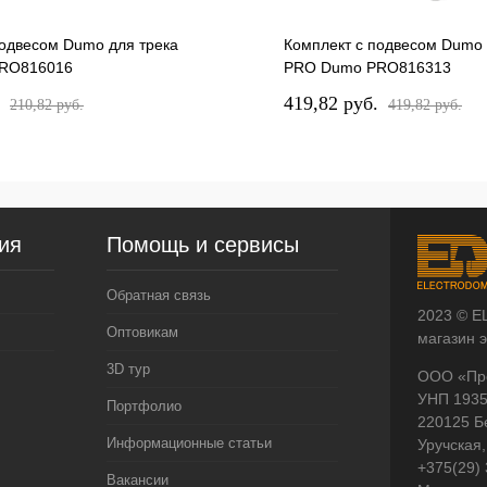
подвесом Dumo для трека
Комплект с подвесом Dumo 
RO816016
PRO Dumo PRO816313
.
419,82 pуб.
210,82 pуб.
419,82 pуб.
ия
Помощь и сервисы
Обратная связь
2023 © E
Оптовикам
магазин 
3D тур
ООО «Пр
УНП 193
Портфолио
220125 Б
Информационные статьи
Уручская,
+375(29)
Вакансии