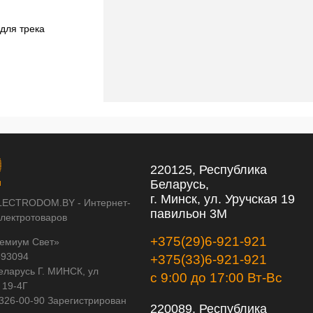
для трека
Комплект с подвесом Dumo для трека
PRO Dumo PRO816011
210,82 pуб.
210,82 pуб.
220125, Республика
Беларусь,
г. Минск, ул. Уручская 19
LECTRODOM.BY - Интернет-
павильон 3М
электротоваров
+375(29)6-921-921
емиум Свет»
593094
+375(33)6-921-921
еларусь Г. МИНСК, ул
с 9:00 до 17:00 Вт-Вс
 19-4Г
 326-00-90 Зарегистрирован
220089, Республика