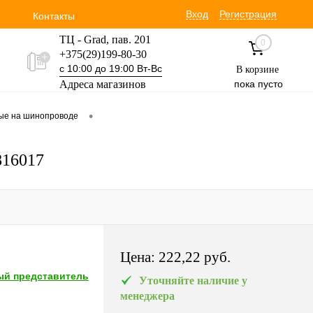
Вход
Регистрация
Контакты
ТЦ - Grad, пав. 201
0
+375(29)199-80-30
с 10:00 до 19:00 Вт-Вс
В корзине
Адреса магазинов
пока пусто
Уручская 19 пав. 3М
•
вые на шинопроводе
+375(29)354-30-60
с 9:00 до 17:00 Вт-Вс
816017
Цена:
222,22 pуб.
й представитель
Уточняйте наличие у
менеджера