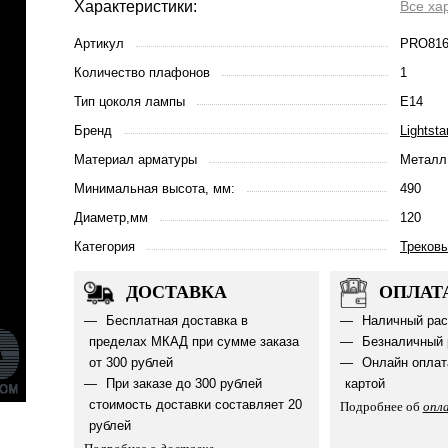
Характеристики:
Все ха
Артикул
PRO816
Количество плафонов
1
Тип цоколя лампы
E14
Бренд
Lightsta
Материал арматуры
Металл
Минимальная высота, мм:
490
Диаметр,мм
120
Категория
Треков
ДОСТАВКА
ОПЛАТ
Бесплатная доставка в
Наличный рас
пределах МКАД при сумме заказа
Безналичный 
от 300 рублей
Онлайн оплат
При заказе до 300 рублей
картой
стоимость доставки составляет 20
Подробнее об
опл
рублей