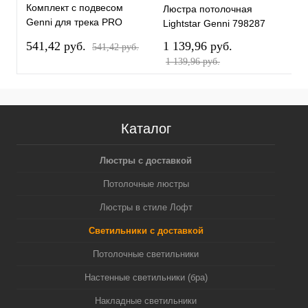
Комплект с подвесом
Люстра потолочная
Л
Genni для трека PRO
Lightstar Genni 798287
L
Genni PRO798031
541,42 pуб.
1 139,96 pуб.
1
541,42 pуб.
1 139,96 pуб.
1
Каталог
Люстры с доставкой
Потолочные люстры
Люстры в стиле Лофт
Светильники с доставкой
Потолочные светильники
Настенные светильники (бра)
Накладные светильники