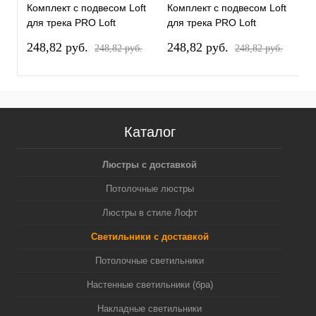
Комплект с подвесом Loft
Комплект с подвесом Loft
К
для трека PRO Loft
для трека PRO Loft
д
PRO865017
PRO865016
P
248,82 pуб.
248,82 pуб.
3
248,82 pуб.
248,82 pуб.
Каталог
Люстры с доставкой
Потолочные люстры
Люстры в стиле Лофт
Светильники с доставкой
Потолочные светильники
Настенные светильники (бра)
Накладные светильники