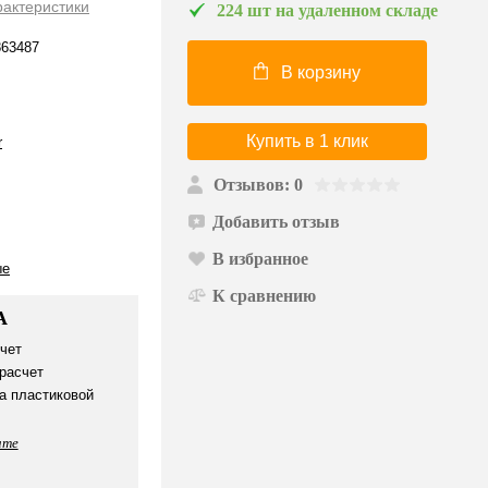
рактеристики
224 шт на удаленном складе
63487
В корзину
Купить в 1 клик
r
Отзывов: 0
Добавить отзыв
В избранное
ые
К сравнению
А
чет
расчет
а пластиковой
ате