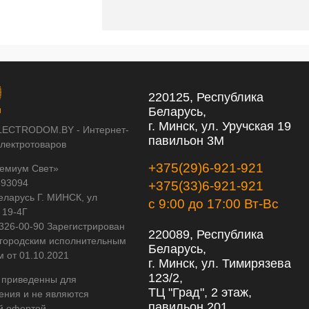
220125, Республика
Беларусь,
г. Минск, ул. Уручская 19
LECTRODOM.BY - Интернет-
павильон 3М
электротоваров
+375(29)6-921-921
емиум Свет»
593094
+375(33)6-921-921
еларусь Г. МИНСК, ул
с 9:00 до 17:00 Вт-Вс
 19-4Г
 326-00-90 Зарегистрирован
220089, Республика
городским исполнительным
Беларусь,
м от 01.10.2021
г. Минск, ул. Тимирязева
123/2,
 приведенны для
ТЦ "Град", 2 этаж,
ения и не являются
павильон 201
й офертой.