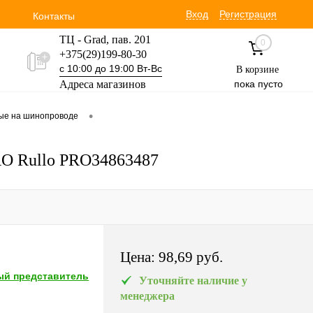
Вход
Регистрация
Контакты
ТЦ - Grad, пав. 201
0
+375(29)199-80-30
с 10:00 до 19:00 Вт-Вс
В корзине
Адреса магазинов
пока пусто
Уручская 19 пав. 3М
•
вые на шинопроводе
+375(29)354-30-60
с 9:00 до 17:00 Вт-Вс
PRO Rullo PRO34863487
Цена:
98,69 pуб.
й представитель
Уточняйте наличие у
менеджера