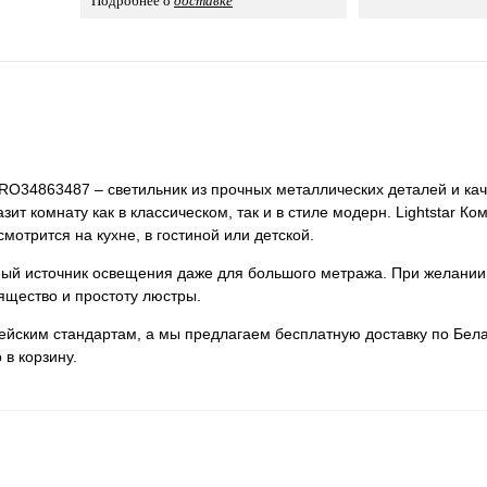
Подробнее о
доставке
 PRO34863487 – светильник из прочных металлических деталей и кач
ит комнату как в классическом, так и в стиле модерн. Lightstar Ко
отрится на кухне, в гостиной или детской.
нный источник освещения даже для большого метража. При желании
ящество и простоту люстры.
пейским стандартам, а мы предлагаем бесплатную доставку по Бела
 в корзину.