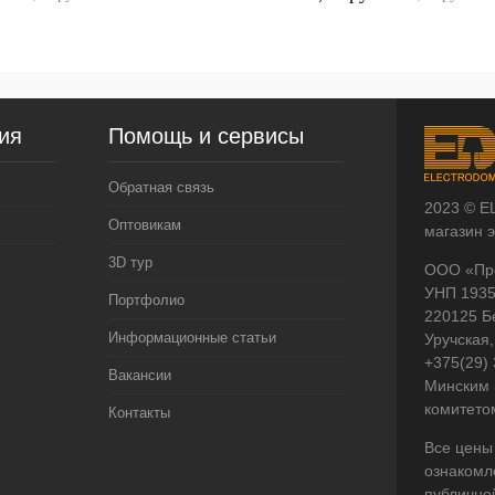
ия
Помощь и сервисы
Обратная связь
2023 © E
Оптовикам
магазин 
3D тур
ООО «Пр
УНП 193
Портфолио
220125 Б
Информационные статьи
Уручская,
+375(29)
Вакансии
Минским 
комитето
Контакты
Все цены
ознакомл
публично