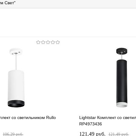
м Свет"
мплект со светильником Rullo
Lightstar Комплект со свети
RP4973436
.
121,49 pуб.
106,29 pуб.
121,49 pуб.