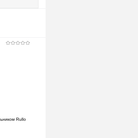
льником Rullo
Lightstar Комплект со светильником Rullo
RP49740
123,39 pуб.
123,39 pуб.