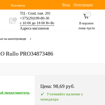
Вход
Регистрация
Контакты
ТЦ - Grad, пав. 201
0
+375(29)199-80-30
с 10:00 до 19:00 Вт-Вс
В корзине
Адреса магазинов
пока пусто
Уручская 19 пав. 3М
•
вые на шинопроводе
+375(29)354-30-60
с 9:00 до 17:00 Вт-Вс
PRO Rullo PRO34873486
Цена:
98,69 pуб.
й представитель
Уточняйте наличие у
менеджера