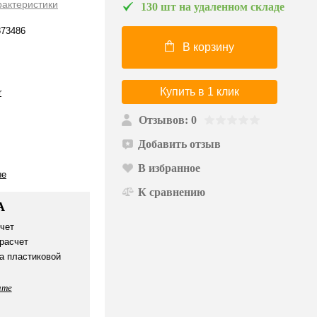
рактеристики
130 шт на удаленном складе
73486
В корзину
Купить в 1 клик
r
Отзывов: 0
Добавить отзыв
В избранное
ые
К сравнению
А
чет
расчет
а пластиковой
ате