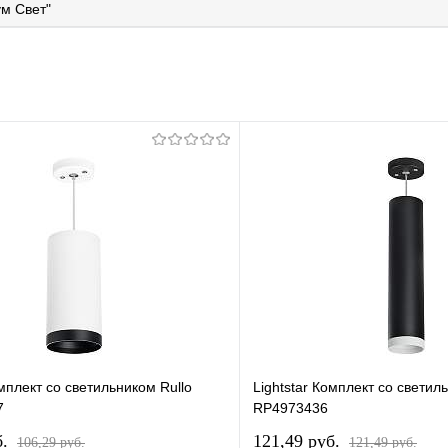
м Свет"
омплект со светильником Rullo
Lightstar Комплект со светил
7
RP4973436
б.
121,49 pуб.
106,29 pуб.
121,49 pуб.