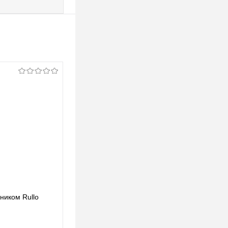
ьником Rullo
Lightstar Комплект со светильником Rullo
RP49740
123,39 pуб.
123,39 pуб.