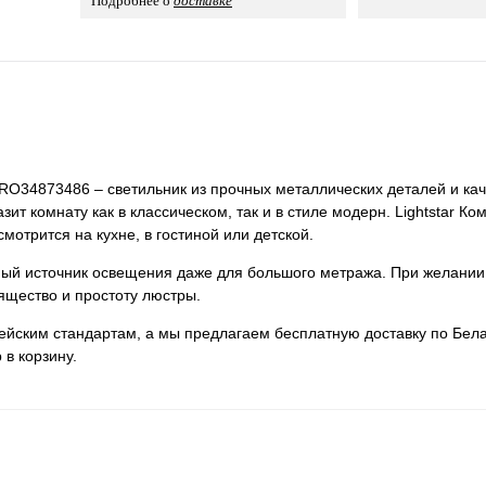
Подробнее о
доставке
 PRO34873486 – светильник из прочных металлических деталей и кач
ит комнату как в классическом, так и в стиле модерн. Lightstar Ко
отрится на кухне, в гостиной или детской.
нный источник освещения даже для большого метража. При желании
ящество и простоту люстры.
пейским стандартам, а мы предлагаем бесплатную доставку по Бела
 в корзину.