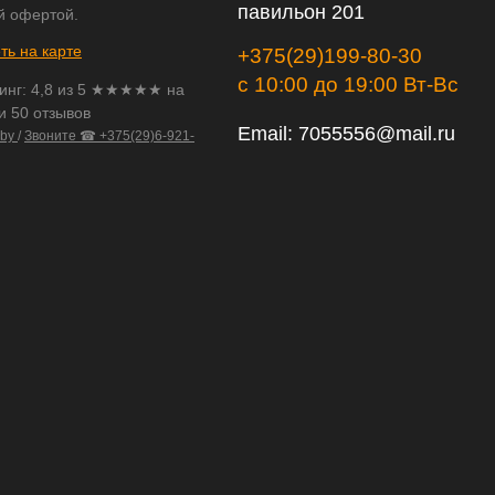
павильон 201
й офертой.
ть на карте
+375(29)199-80-30
с 10:00 до 19:00 Вт-Вс
инг:
4,8
из
5
★★★★★ на
и 50 отзывов
Email:
7055556@mail.ru
.by
/
Звоните ☎ +375(29)6-921-