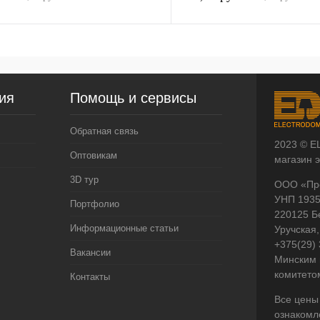
ия
Помощь и сервисы
Обратная связь
2023 © E
Оптовикам
магазин 
3D тур
ООО «Пр
УНП 193
Портфолио
220125 Б
Информационные статьи
Уручская,
+375(29)
Вакансии
Минским 
комитето
Контакты
Все цены
ознакомл