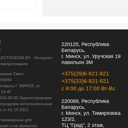
220125, Республика
Беларусь,
г. Минск, ул. Уручская 19
LECTRODOM.BY - Интернет-
павильон 3М
электротоваров
+375(29)6-921-921
емиум Свет»
593094
+375(33)6-921-921
еларусь Г. МИНСК, ул
с 9:00 до 17:00 Вт-Вс
 19-4Г
 326-00-90 Зарегистрирован
220089, Республика
городским исполнительным
Беларусь,
м от 01.10.2021
г. Минск, ул. Тимирязева
123/2,
 приведенны для
ТЦ "Град", 2 этаж,
ения и не являются