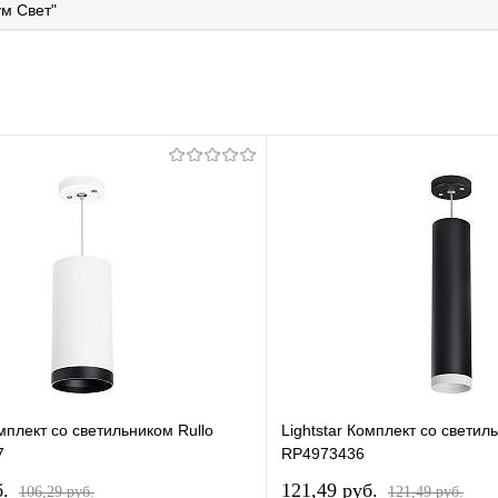
м Свет"
омплект со светильником Rullo
Lightstar Комплект со светил
7
RP4973436
б.
121,49 pуб.
106,29 pуб.
121,49 pуб.