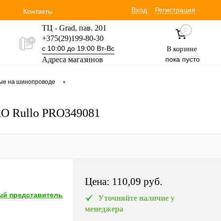
Вход
Регистрация
Контакты
ТЦ - Grad, пав. 201
0
+375(29)199-80-30
с 10:00 до 19:00 Вт-Вс
В корзине
Адреса магазинов
пока пусто
Уручская 19 пав. 3М
•
вые на шинопроводе
+375(29)354-30-60
с 9:00 до 17:00 Вт-Вс
PRO Rullo PRO349081
Цена:
110,09 pуб.
й представитель
Уточняйте наличие у
менеджера