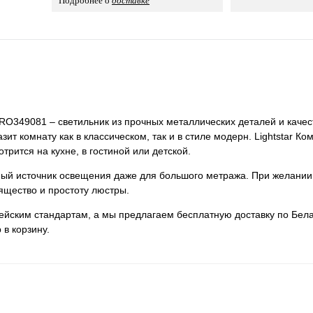
Подробнее о
доставке
 PRO349081 – светильник из прочных металлических деталей и качес
ит комнату как в классическом, так и в стиле модерн. Lightstar Ко
рится на кухне, в гостиной или детской.
нный источник освещения даже для большого метража. При желании
ящество и простоту люстры.
пейским стандартам, а мы предлагаем бесплатную доставку по Бела
 в корзину.