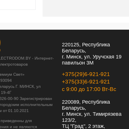
220125, Республика
Беларусь,
г. Минск, ул. Уручская 19
LECTRODOM.BY - Интернет-
павильон 3М
электротоваров
+375(29)6-921-921
емиум Свет»
593094
+375(33)6-921-921
еларусь Г. МИНСК, ул
с 9:00 до 17:00 Вт-Вс
 19-4Г
 326-00-90 Зарегистрирован
220089, Республика
городским исполнительным
Беларусь,
м от 01.10.2021
г. Минск, ул. Тимирязева
123/2,
 приведенны для
ТЦ "Град", 2 этаж,
ения и не являются