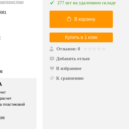
рактеристики
277 шт на удаленном складе
081
В корзину
Купить в 1 клик
r
Отзывов: 0
Добавить отзыв
В избранное
ые
К сравнению
А
чет
расчет
а пластиковой
ате