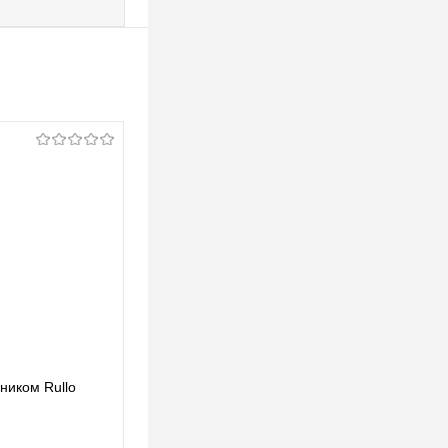
ьником Rullo
Lightstar Комплект со светильником Rullo
RP49740
123,39 pуб.
123,39 pуб.