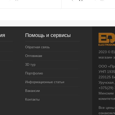
ия
Помощь и сервисы
Обратная связь
2023 © E
Оптовикам
магазин 
3D тур
ООО «Пр
УНП 193
Портфолио
220125 Б
Информационные статьи
Уручская,
+375(29)
Вакансии
Минским 
комитето
Контакты
Все цены
ознакомл