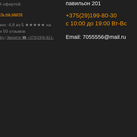
павильон 201
й офертой.
ть на карте
+375(29)199-80-30
с 10:00 до 19:00 Вт-Вс
инг:
4,8
из
5
★★★★★ на
и 50 отзывов
Email:
7055556@mail.ru
.by
/
Звоните ☎ +375(29)6-921-