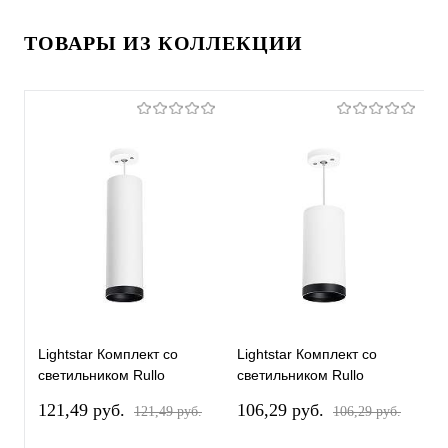
ТОВАРЫ ИЗ КОЛЛЕКЦИИ
Lightstar Комплект со
Lightstar Комплект со
L
светильником Rullo
светильником Rullo
с
RP64963487
RP64863487
R
121,49 pуб.
106,29 pуб.
1
121,49 pуб.
106,29 pуб.