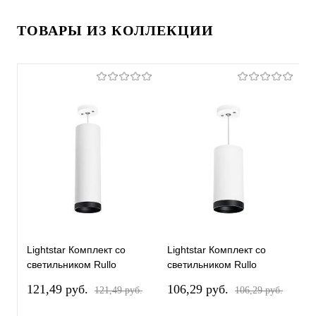
ТОВАРЫ ИЗ КОЛЛЕКЦИИ
Lightstar Комплект со
Lightstar Комплект со
L
светильником Rullo
светильником Rullo
с
RP64963487
RP64863487
R
121,49 pуб.
106,29 pуб.
1
121,49 pуб.
106,29 pуб.