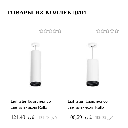
ТОВАРЫ ИЗ КОЛЛЕКЦИИ
Lightstar Комплект со
Lightstar Комплект со
L
светильником Rullo
светильником Rullo
с
RP64963487
RP64863487
R
121,49 pуб.
106,29 pуб.
1
121,49 pуб.
106,29 pуб.