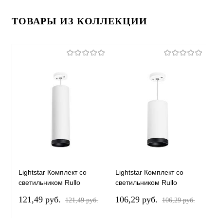
ТОВАРЫ ИЗ КОЛЛЕКЦИИ
Lightstar Комплект со
Lightstar Комплект со
L
светильником Rullo
светильником Rullo
с
RP64963487
RP64863487
R
121,49 pуб.
106,29 pуб.
1
121,49 pуб.
106,29 pуб.