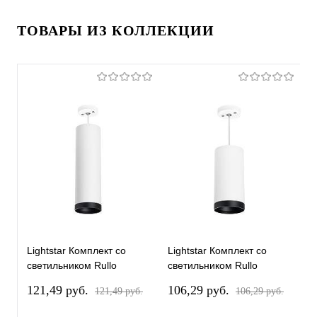
ТОВАРЫ ИЗ КОЛЛЕКЦИИ
Lightstar Комплект со
Lightstar Комплект со
L
светильником Rullo
светильником Rullo
с
RP64963487
RP64863487
R
121,49 pуб.
106,29 pуб.
1
121,49 pуб.
106,29 pуб.