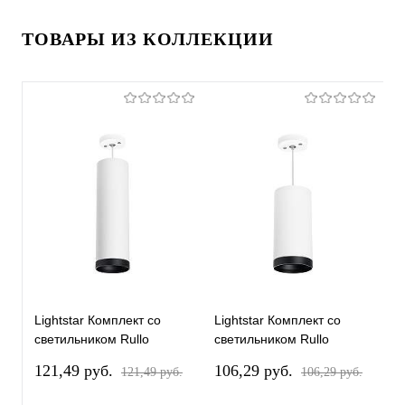
ТОВАРЫ ИЗ КОЛЛЕКЦИИ
Lightstar Комплект со
Lightstar Комплект со
L
светильником Rullo
светильником Rullo
с
RP64963487
RP64863487
R
121,49 pуб.
106,29 pуб.
1
121,49 pуб.
106,29 pуб.