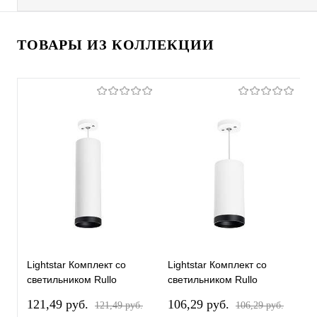
ТОВАРЫ ИЗ КОЛЛЕКЦИИ
Lightstar Комплект со
Lightstar Комплект со
L
светильником Rullo
светильником Rullo
с
RP64963487
RP64863487
R
121,49 pуб.
106,29 pуб.
1
121,49 pуб.
106,29 pуб.