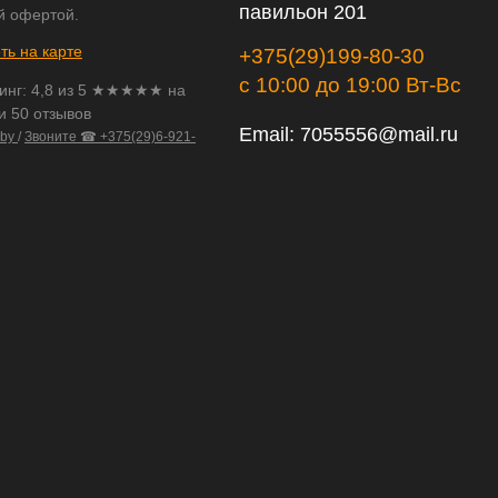
павильон 201
й офертой.
ть на карте
+375(29)199-80-30
с 10:00 до 19:00 Вт-Вс
инг:
4,8
из
5
★★★★★ на
и 50 отзывов
Email:
7055556@mail.ru
.by
/
Звоните ☎ +375(29)6-921-