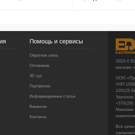
ия
Помощь и сервисы
Обратная связь
2023 © E
Оптовикам
магазин 
3D тур
ООО «Пр
УНП 193
Портфолио
220125 Б
Информационные статьи
Уручская,
+375(29)
Вакансии
Минским 
комитето
Контакты
Все цены
ознакомл