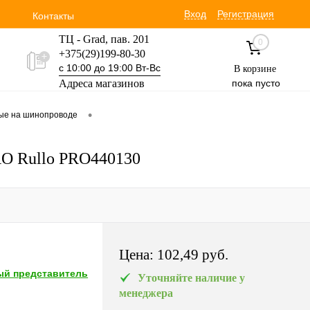
Вход
Регистрация
Контакты
ТЦ - Grad, пав. 201
0
+375(29)199-80-30
с 10:00 до 19:00 Вт-Вс
В корзине
Адреса магазинов
пока пусто
Уручская 19 пав. 3М
•
вые на шинопроводе
+375(29)354-30-60
с 9:00 до 17:00 Вт-Вс
PRO Rullo PRO440130
Цена:
102,49 pуб.
й представитель
Уточняйте наличие у
менеджера