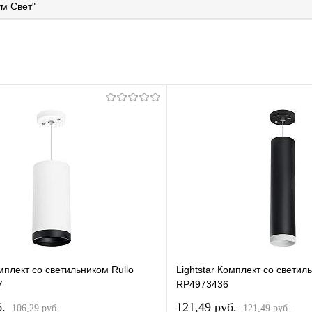
м Свет"
омплект со светильником Rullo
Lightstar Комплект со светил
7
RP4973436
б.
121,49 pуб.
106,29 pуб.
121,49 pуб.