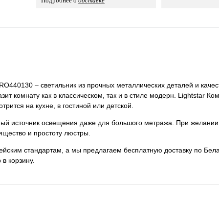
Подробнее о
доставке
 PRO440130 – светильник из прочных металлических деталей и качес
ит комнату как в классическом, так и в стиле модерн. Lightstar Ко
рится на кухне, в гостиной или детской.
нный источник освещения даже для большого метража. При желании
ящество и простоту люстры.
пейским стандартам, а мы предлагаем бесплатную доставку по Бела
 в корзину.