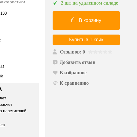
рактеристики
2 шт на удаленном складе
130
В корзину
Купить в 1 клик
r
Отзывов: 0
Добавить отзыв
ED
В избранное
ые
К сравнению
А
чет
расчет
а пластиковой
ате