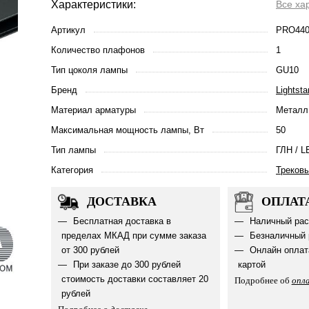
Характеристики:
Все ха
Артикул
PRO440
Количество плафонов
1
Тип цоколя лампы
GU10
Бренд
Lightsta
Материал арматуры
Металл
Максимальная мощность лампы, Вт
50
Тип лампы
ГЛН / L
Категория
Треков
ДОСТАВКА
ОПЛАТ
Бесплатная доставка в
Наличный рас
пределах МКАД при сумме заказа
Безналичный 
от 300 рублей
Онлайн оплат
При заказе до 300 рублей
картой
стоимость доставки составляет 20
Подробнее об
опл
рублей