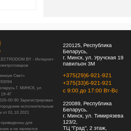
220125, Республика
Беларусь,
г. Минск, ул. Уручская 19
LECTRODOM.BY - Интернет-
павильон 3М
электротоваров
+375(29)6-921-921
емиум Свет»
593094
+375(33)6-921-921
еларусь Г. МИНСК, ул
с 9:00 до 17:00 Вт-Вс
 19-4Г
 326-00-90 Зарегистрирован
220089, Республика
городским исполнительным
Беларусь,
м от 01.10.2021
г. Минск, ул. Тимирязева
123/2,
 приведенны для
ТЦ "Град", 2 этаж,
ения и не являются