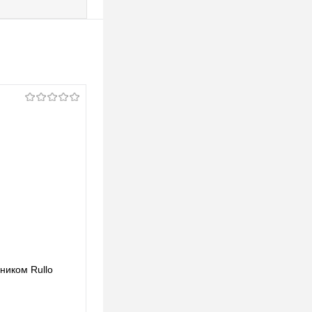
ьником Rullo
Lightstar Комплект со светильником Rullo
RP49740
123,39 pуб.
123,39 pуб.