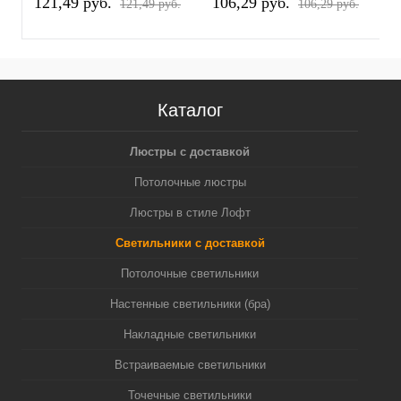
121,49 pуб.
106,29 pуб.
1
121,49 pуб.
106,29 pуб.
Каталог
Люстры с доставкой
Потолочные люстры
Люстры в стиле Лофт
Светильники с доставкой
Потолочные светильники
Настенные светильники (бра)
Накладные светильники
Встраиваемые светильники
Точечные светильники