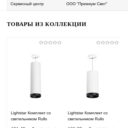
Сервисный центр
ООО "Премиум Свет"
ТОВАРЫ ИЗ КОЛЛЕКЦИИ
Lightstar Комплект со
Lightstar Комплект со
L
светильником Rullo
светильником Rullo
с
RP64963487
RP64863487
R