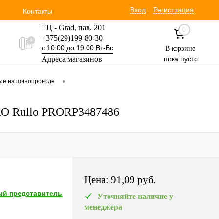
Вход
Регистрация
Контакты
ТЦ - Grad, пав. 201
0
+375(29)199-80-30
с 10:00 до 19:00 Вт-Вс
В корзине
Адреса магазинов
пока пусто
Уручская 19 пав. 3М
•
вые на шинопроводе
+375(29)354-30-60
с 9:00 до 17:00 Вт-Вс
PRO Rullo PRORP3487486
Цена:
91,09 pуб.
й представитель
Уточняйте наличие у
менеджера