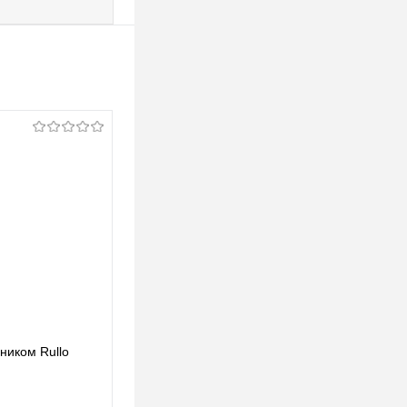
ьником Rullo
Lightstar Комплект со светильником Rullo
RP49740
123,39 pуб.
123,39 pуб.