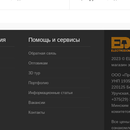
ия
Помощь и сервисы
Обратная связь
2023 © E
Оптовикам
магазин 
3D тур
ООО «Пр
УНП 193
Портфолио
220125 Б
Информационные статьи
Уручская,
+375(29)
Вакансии
Минским 
комитето
Контакты
Все цены
ознакомл