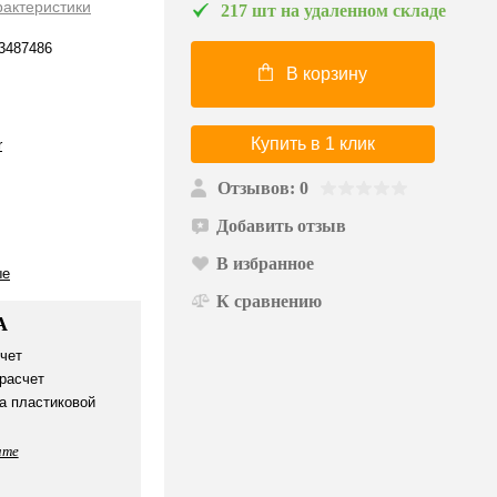
рактеристики
217 шт на удаленном складе
487486
В корзину
Купить в 1 клик
r
Отзывов: 0
Добавить отзыв
В избранное
ые
К сравнению
А
чет
расчет
а пластиковой
ате