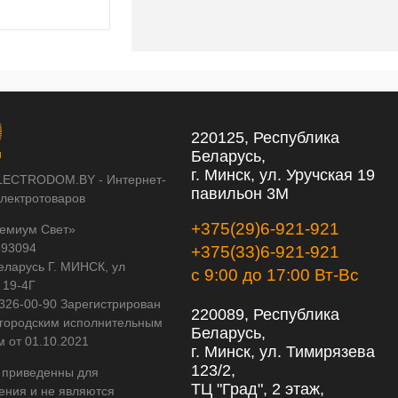
220125, Республика
Беларусь,
г. Минск, ул. Уручская 19
LECTRODOM.BY - Интернет-
павильон 3М
электротоваров
+375(29)6-921-921
емиум Свет»
593094
+375(33)6-921-921
еларусь Г. МИНСК, ул
с 9:00 до 17:00 Вт-Вс
 19-4Г
 326-00-90 Зарегистрирован
220089, Республика
городским исполнительным
Беларусь,
м от 01.10.2021
г. Минск, ул. Тимирязева
123/2,
 приведенны для
ТЦ "Град", 2 этаж,
ения и не являются