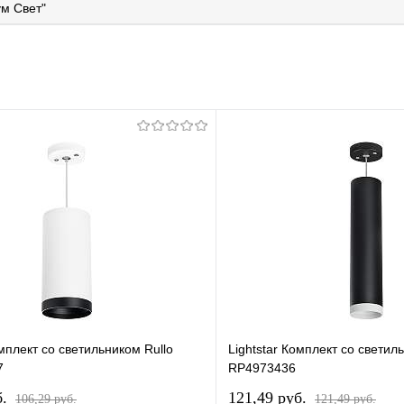
м Свет"
омплект со светильником Rullo
Lightstar Комплект со светил
7
RP4973436
б.
121,49 pуб.
106,29 pуб.
121,49 pуб.