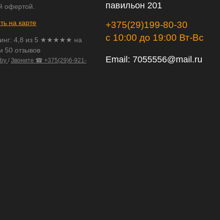
павильон 201
й офертой.
ть на карте
+375(29)199-80-30
с 10:00 до 19:00 Вт-Вс
инг:
4,8
из
5
★★★★★ на
и 50 отзывов
Email:
7055556@mail.ru
.by
/
Звоните ☎ +375(29)6-921-