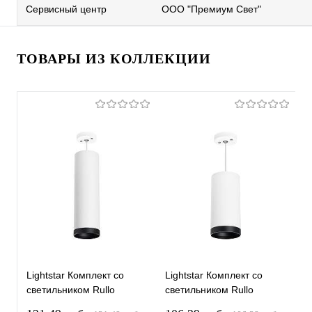
Сервисный центр
ООО "Премиум Свет"
ТОВАРЫ ИЗ КОЛЛЕКЦИИ
Lightstar Комплект со
Lightstar Комплект со
L
светильником Rullo
светильником Rullo
с
RP64963487
RP64863487
R