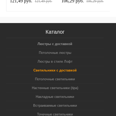
121,49 pуб.
106,29 pуб.
1
121,49 pуб.
106,29 pуб.
Каталог
Люстры с доставкой
Потолочные люстры
Люстры в стиле Лофт
Светильники с доставкой
Потолочные светильники
Настенные светильники (бра)
Накладные светильники
Встраиваемые светильники
Точечные светильники