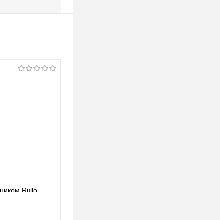
ьником Rullo
Lightstar Комплект со светильником Rullo
RP49740
123,39 pуб.
123,39 pуб.