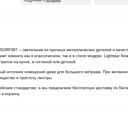
Подробнее о
доставке
 PRORP387 – светильник из прочных металлических деталей и качест
ит комнату как в классическом, так и в стиле модерн. Lightstar Ко
ится на кухне, в гостиной или детской.
нный источник освещения даже для большого метража. При желании
ящество и простоту люстры.
пейским стандартам, а мы предлагаем бесплатную доставку по Бела
 в корзину.