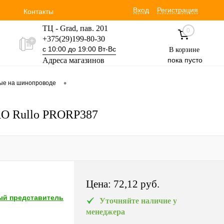
Вход
Регистрация
Контакты
ТЦ - Grad, пав. 201
0
+375(29)199-80-30
с 10:00 до 19:00 Вт-Вс
В корзине
Адреса магазинов
пока пусто
Уручская 19 пав. 3М
•
вые на шинопроводе
+375(29)354-30-60
с 9:00 до 17:00 Вт-Вс
PRO Rullo PRORP387
Цена:
72,12 pуб.
й представитель
Уточняйте наличие у
менеджера