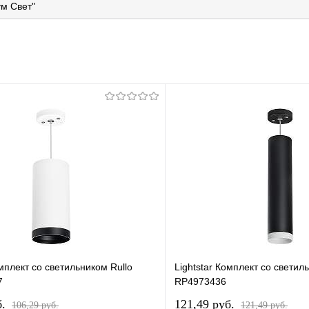
м Свет"
омплект со светильником Rullo
Lightstar Комплект со светил
7
RP4973436
б.
121,49 pуб.
106,29 pуб.
121,49 pуб.