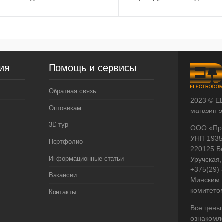
ия
Помощь и сервисы
Обратная связь
2023 © E
Оптовикам
магазин 
3D тур
ООО «Пр
УНП 193
Портфолио
220125 Б
Информационные статьи
Уручская,
+375(29)
Вакансии
Минским 
комитето
Контакты
Все цены
ознакомл