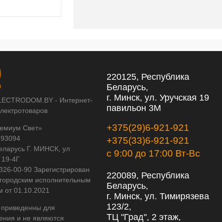
220125, Республика
Беларусь,
г. Минск, ул. Уручская 19
LECTRODOM.BY - Интернет-
павильон 3М
электротоваров
+375(29)6-921-921
емиум Свет»
593094
+375(33)6-921-921
еларусь Г. МИНСК, ул
с 9:00 до 17:00 Вт-Вс
 19-4Г
 326-00-90 Зарегистрирован
220089, Республика
городским исполнительным
Беларусь,
м от 01.10.2021
г. Минск, ул. Тимирязева
123/2,
 приведенны для
ТЦ "Град", 2 этаж,
ения и не являются