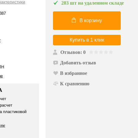
рактеристики
283 шт на удаленном складе
387
В корзину
Купить в 1 клик
r
Отзывов: 0
Добавить отзыв
ЛН
В избранное
ые
К сравнению
А
чет
расчет
а пластиковой
ате