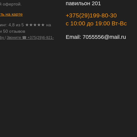
павильон 201
й офертой.
ть на карте
+375(29)199-80-30
с 10:00 до 19:00 Вт-Вс
инг:
4,8
из
5
★★★★★ на
и 50 отзывов
Email:
7055556@mail.ru
.by
/
Звоните ☎ +375(29)6-921-