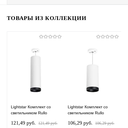
ТОВАРЫ ИЗ КОЛЛЕКЦИИ
Lightstar Комплект со
Lightstar Комплект со
L
светильником Rullo
светильником Rullo
с
RP64963487
RP64863487
R
121,49 pуб.
106,29 pуб.
1
121,49 pуб.
106,29 pуб.