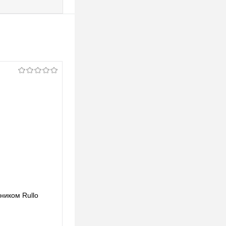
ьником Rullo
Lightstar Комплект со светильником Rullo
RP49740
123,39 pуб.
123,39 pуб.