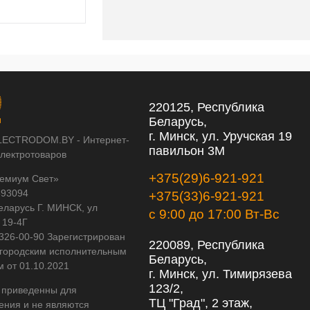
220125, Республика
Беларусь,
г. Минск, ул. Уручская 19
LECTRODOM.BY - Интернет-
павильон 3М
электротоваров
+375(29)6-921-921
емиум Свет»
593094
+375(33)6-921-921
еларусь Г. МИНСК, ул
с 9:00 до 17:00 Вт-Вс
 19-4Г
 326-00-90 Зарегистрирован
220089, Республика
городским исполнительным
Беларусь,
м от 01.10.2021
г. Минск, ул. Тимирязева
123/2,
 приведенны для
ТЦ "Град", 2 этаж,
ения и не являются