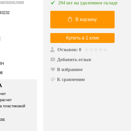
рактеристики
294 шт на удаленном складе
43232
В корзину
Купить в 1 клик
r
Отзывов: 0
Добавить отзыв
ЛН
В избранное
ые
К сравнению
А
чет
расчет
а пластиковой
ате