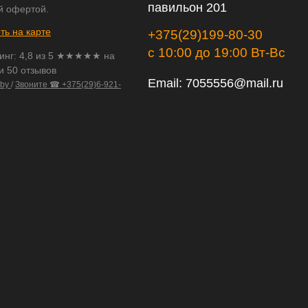
павильон 201
й офертой.
ть на карте
+375(29)199-80-30
с 10:00 до 19:00 Вт-Вс
инг:
4,8
из
5
★★★★★ на
и 50 отзывов
Email:
7055556@mail.ru
.by
/
Звоните ☎ +375(29)6-921-