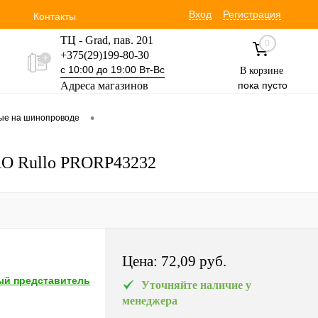
Вход
Регистрация
Контакты
ТЦ - Grad, пав. 201
0
+375(29)199-80-30
с 10:00 до 19:00 Вт-Вс
В корзине
Адреса магазинов
пока пусто
Уручская 19 пав. 3М
•
вые на шинопроводе
+375(29)354-30-60
с 9:00 до 17:00 Вт-Вс
PRO Rullo PRORP43232
Цена:
72,09 pуб.
й представитель
Уточняйте наличие у
менеджера