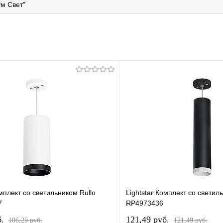
м Свет"
омплект со светильником Rullo
Lightstar Комплект со светил
7
RP4973436
б.
121,49 pуб.
106,29 pуб.
121,49 pуб.