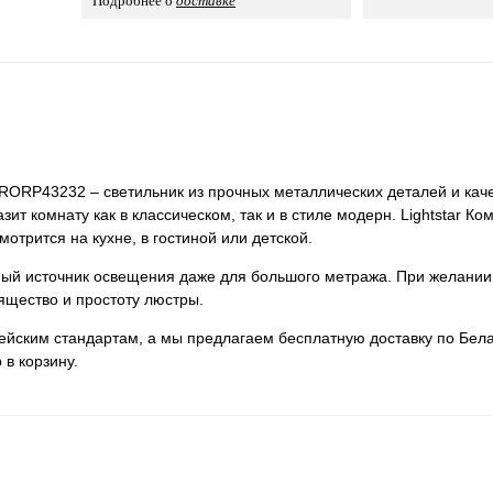
Подробнее о
доставке
 PRORP43232 – светильник из прочных металлических деталей и каче
ит комнату как в классическом, так и в стиле модерн. Lightstar Ко
отрится на кухне, в гостиной или детской.
нный источник освещения даже для большого метража. При желании
ящество и простоту люстры.
пейским стандартам, а мы предлагаем бесплатную доставку по Бела
 в корзину.