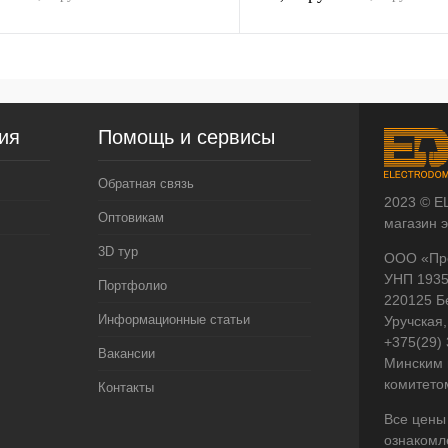
ия
Помощь и сервисы
Обратная связь
2023 © E
Оптовикам
магазин 
3D тур
ООО «Пр
УНП 193
Портфолио
220125 Б
Информационные статьи
Уручская,
+375(29)
Вакансии
Минским 
комитето
Контакты
Все цены
ознакомл