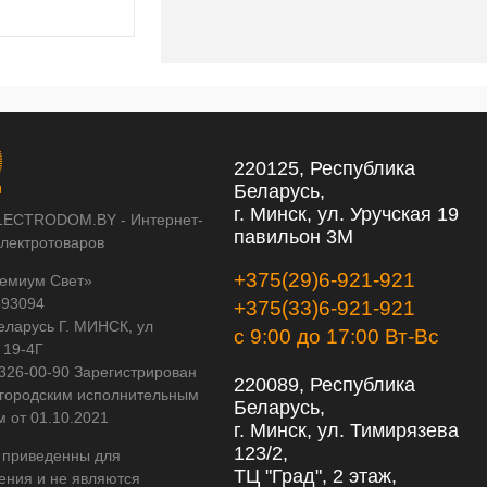
220125, Республика
Беларусь,
г. Минск, ул. Уручская 19
LECTRODOM.BY - Интернет-
павильон 3М
электротоваров
+375(29)6-921-921
емиум Свет»
593094
+375(33)6-921-921
еларусь Г. МИНСК, ул
с 9:00 до 17:00 Вт-Вс
 19-4Г
 326-00-90 Зарегистрирован
220089, Республика
городским исполнительным
Беларусь,
м от 01.10.2021
г. Минск, ул. Тимирязева
123/2,
 приведенны для
ТЦ "Град", 2 этаж,
ения и не являются