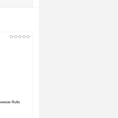
ьником Rullo
Lightstar Комплект со светильником Rullo
RP49740
123,39 pуб.
123,39 pуб.