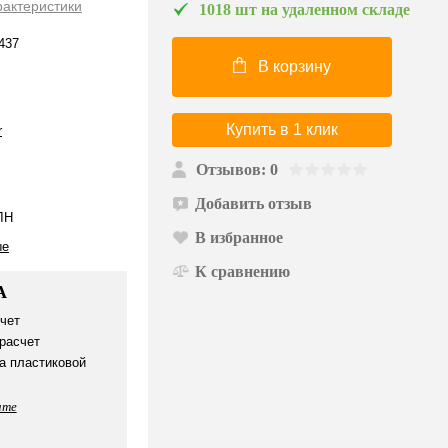
рактеристики
1018 шт на удаленном складе
437
В корзину
Купить в 1 клик
r
Отзывов: 0
Добавить отзыв
ЛН
В избранное
ые
К сравнению
А
чет
расчет
а пластиковой
ате