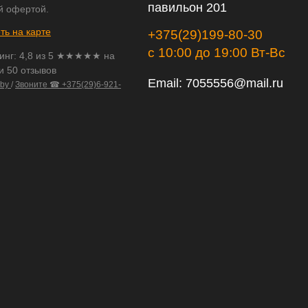
павильон 201
й офертой.
ть на карте
+375(29)199-80-30
с 10:00 до 19:00 Вт-Вс
инг:
4,8
из
5
★★★★★ на
и 50 отзывов
Email:
7055556@mail.ru
.by
/
Звоните ☎ +375(29)6-921-