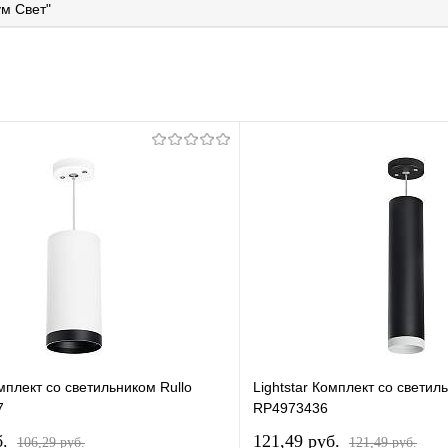
м Свет"
омплект со светильником Rullo
Lightstar Комплект со светил
7
RP4973436
б.
121,49 pуб.
106,29 pуб.
121,49 pуб.