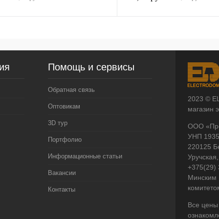
ия
Помощь и сервисы
Обратная связь
2023 © E
Оптовикам
магазин 
3D тур
ООО «Пр
УНП 193
Портфолио
220125 Б
Информационные статьи
Уручская,
+375(29)
Вакансии
Минским 
комитето
Контакты
Все цены
ознакомл