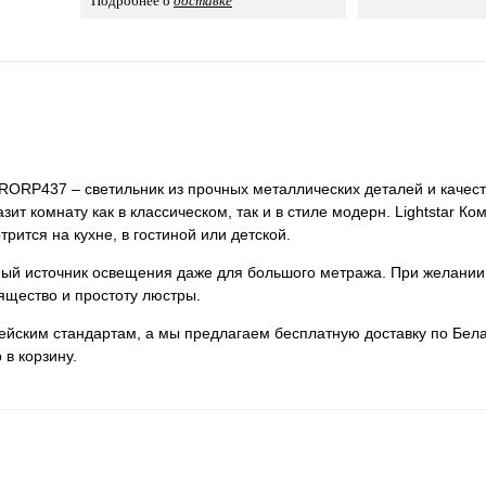
Подробнее о
доставке
 PRORP437 – светильник из прочных металлических деталей и качест
ит комнату как в классическом, так и в стиле модерн. Lightstar Ко
ится на кухне, в гостиной или детской.
нный источник освещения даже для большого метража. При желании
ящество и простоту люстры.
пейским стандартам, а мы предлагаем бесплатную доставку по Бела
 в корзину.