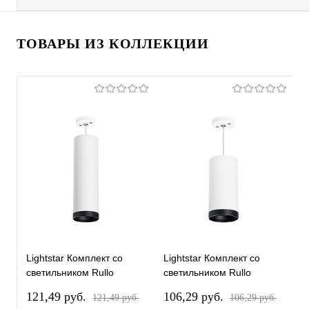
ТОВАРЫ ИЗ КОЛЛЕКЦИИ
Lightstar Комплект со
Lightstar Комплект со
L
светильником Rullo
светильником Rullo
с
RP64963487
RP64863487
R
121,49 pуб.
106,29 pуб.
1
121,49 pуб.
106,29 pуб.