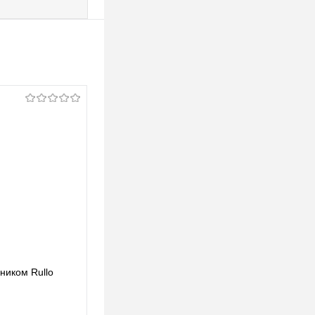
ьником Rullo
Lightstar Комплект со светильником Rullo
RP49740
123,39 pуб.
123,39 pуб.