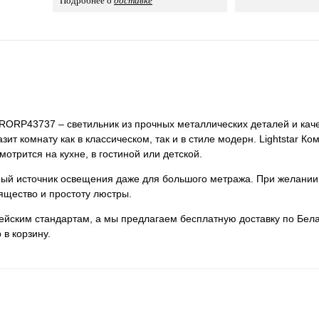
Подробнее о
доставке
 PRORP43737 – светильник из прочных металлических деталей и каче
ит комнату как в классическом, так и в стиле модерн. Lightstar Ко
отрится на кухне, в гостиной или детской.
нный источник освещения даже для большого метража. При желании
ящество и простоту люстры.
пейским стандартам, а мы предлагаем бесплатную доставку по Бела
 в корзину.