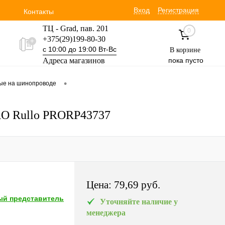
Вход
Регистрация
Контакты
ТЦ - Grad, пав. 201
0
+375(29)199-80-30
с 10:00 до 19:00 Вт-Вс
В корзине
Адреса магазинов
пока пусто
Уручская 19 пав. 3М
•
вые на шинопроводе
+375(29)354-30-60
с 9:00 до 17:00 Вт-Вс
PRO Rullo PRORP43737
Цена:
79,69 pуб.
й представитель
Уточняйте наличие у
менеджера