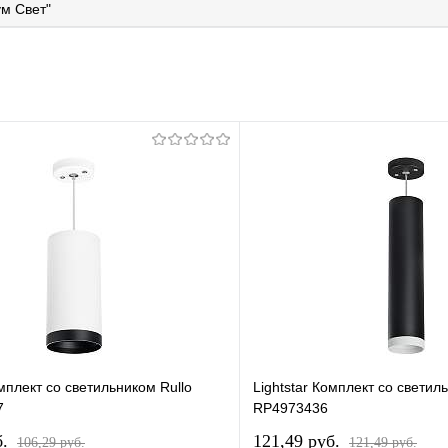
м Свет"
омплект со светильником Rullo
Lightstar Комплект со светил
7
RP4973436
б.
121,49 pуб.
106,29 pуб.
121,49 pуб.