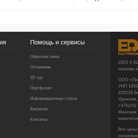
ия
Помощь и сервисы
Обратная связь
2023 © E
Оптовикам
магазин 
3D тур
ООО «Пр
УНП 193
Портфолио
220125 Б
Информационные статьи
Уручская,
+375(29)
Вакансии
Минским 
комитето
Контакты
Все цены
ознакомл