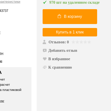
рактеристики
970 шт на удаленном складе
43737
В корзину
Купить в 1 клик
r
Отзывов: 0
Добавить отзыв
ЛН
В избранное
ые
К сравнению
А
чет
расчет
а пластиковой
ате