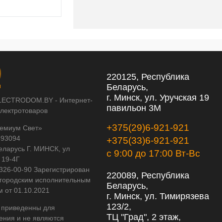
220125, Республика
Беларусь,
г. Минск, ул. Уручская 19
LECTRODOM.BY - Интернет-
павильон 3М
электротоваров
+375(29)6-921-921
емиум Свет»
593094
+375(33)6-921-921
еларусь Г. МИНСК, ул
с 9:00 до 17:00 Вт-Вс
 19-4Г
 326-00-90 Зарегистрирован
220089, Республика
городским исполнительным
Беларусь,
м от 01.10.2021
г. Минск, ул. Тимирязева
123/2,
 приведенны для
ТЦ "Град", 2 этаж,
ения и не являются