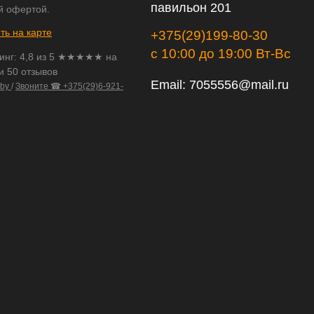
павильон 201
й офертой.
ть на карте
+375(29)199-80-30
с 10:00 до 19:00 Вт-Вс
инг:
4,8
из
5
★★★★★ на
и 50 отзывов
Email:
7055556@mail.ru
.by
/
Звоните ☎ +375(29)6-921-