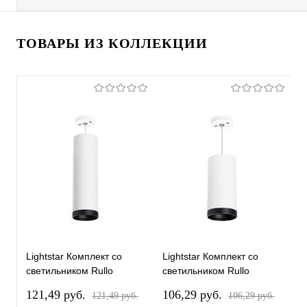
ТОВАРЫ ИЗ КОЛЛЕКЦИИ
Lightstar Комплект со
Lightstar Комплект со
L
светильником Rullo
светильником Rullo
с
RP64963487
RP64863487
R
121,49 pуб.
106,29 pуб.
1
121,49 pуб.
106,29 pуб.