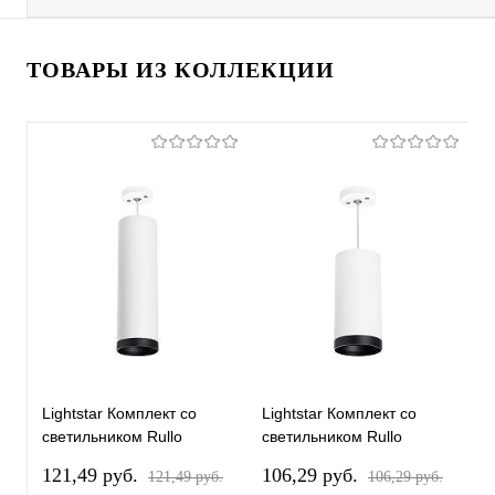
ТОВАРЫ ИЗ КОЛЛЕКЦИИ
Lightstar Комплект со
Lightstar Комплект со
L
светильником Rullo
светильником Rullo
с
RP64963487
RP64863487
R
121,49 pуб.
106,29 pуб.
1
121,49 pуб.
106,29 pуб.