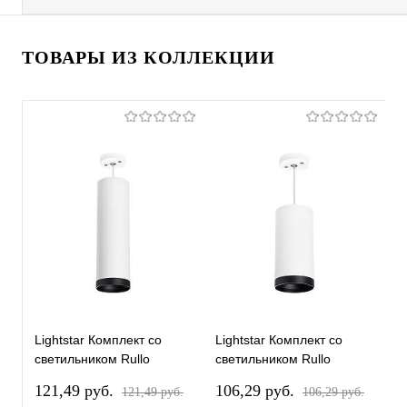
ТОВАРЫ ИЗ КОЛЛЕКЦИИ
Lightstar Комплект со
Lightstar Комплект со
L
светильником Rullo
светильником Rullo
с
RP64963487
RP64863487
R
121,49 pуб.
106,29 pуб.
1
121,49 pуб.
106,29 pуб.