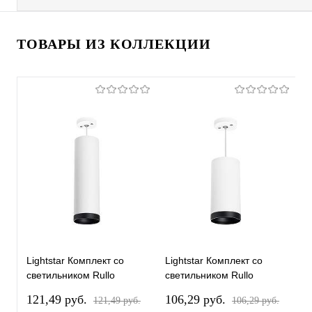
ТОВАРЫ ИЗ КОЛЛЕКЦИИ
Lightstar Комплект со
Lightstar Комплект со
L
светильником Rullo
светильником Rullo
с
RP64963487
RP64863487
R
121,49 pуб.
106,29 pуб.
1
121,49 pуб.
106,29 pуб.