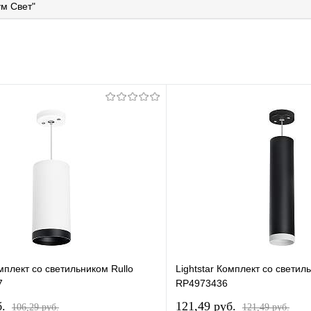
м Свет"
омплект со светильником Rullo
Lightstar Комплект со светил
7
RP4973436
б.
121,49 pуб.
106,29 pуб.
121,49 pуб.