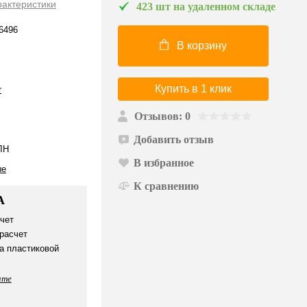
рактеристики
423 шт на удаленном складе
6496
В корзину
Купить в 1 клик
r
Отзывов: 0
Добавить отзыв
ЛН
В избранное
ые
К сравнению
А
чет
расчет
а пластиковой
ате