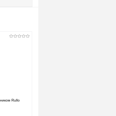
ьником Rullo
Lightstar Комплект со светильником Rullo
RP49740
123,39 pуб.
123,39 pуб.