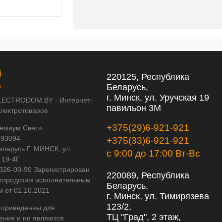
220125, Республика
Беларусь,
г. Минск, ул. Уручская 19
LECTRODOM.BY - Интернет-
павильон 3М
электротоваров
+375(29)6-921-921
емиум Свет»
593094
+375(33)6-921-921
еларусь Г. МИНСК, ул
с 9:00 до 17:00 Вт-Вс
 19-4Г
 326-00-90 Зарегистрирован
220089, Республика
городским исполнительным
Беларусь,
м от 01.10.2021
г. Минск, ул. Тимирязева
123/2,
 приведенны для
ТЦ "Град", 2 этаж,
ения и не являются