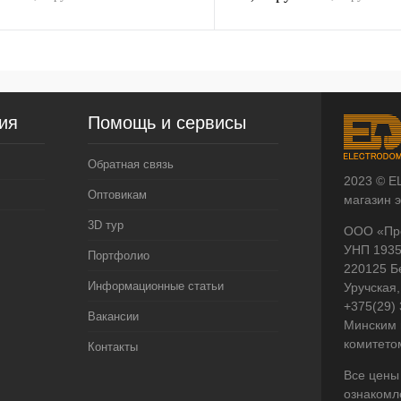
ия
Помощь и сервисы
Обратная связь
2023 © E
Оптовикам
магазин 
3D тур
ООО «Пр
УНП 193
Портфолио
220125 Б
Информационные статьи
Уручская,
+375(29)
Вакансии
Минским 
комитето
Контакты
Все цены
ознакомл