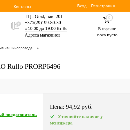
Вход
Регистрация
Контакты
ТЦ - Grad, пав. 201
0
+375(29)199-80-30
с 10:00 до 19:00 Вт-Вс
В корзине
Адреса магазинов
пока пусто
Уручская 19 пав. 3М
•
вые на шинопроводе
+375(29)354-30-60
с 9:00 до 17:00 Вт-Вс
PRO Rullo PRORP6496
Цена:
94,92 pуб.
й представитель
Уточняйте наличие у
менеджера