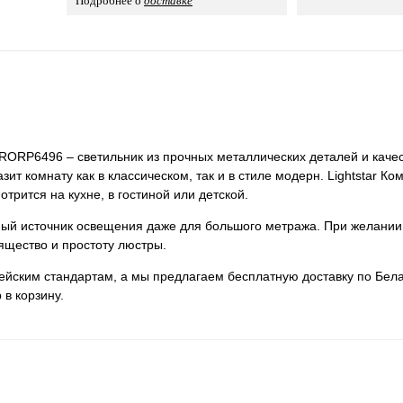
Подробнее о
доставке
 PRORP6496 – светильник из прочных металлических деталей и качес
ит комнату как в классическом, так и в стиле модерн. Lightstar Ко
трится на кухне, в гостиной или детской.
нный источник освещения даже для большого метража. При желании
ящество и простоту люстры.
пейским стандартам, а мы предлагаем бесплатную доставку по Бела
 в корзину.