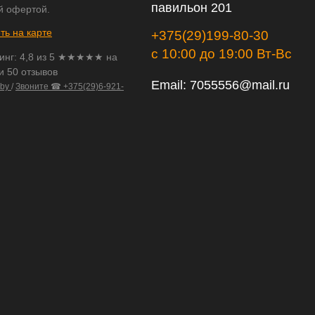
павильон 201
й офертой.
ть на карте
+375(29)199-80-30
с 10:00 до 19:00 Вт-Вс
инг:
4,8
из
5
★★★★★ на
и 50 отзывов
Email:
7055556@mail.ru
.by
/
Звоните ☎ +375(29)6-921-