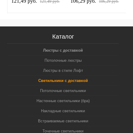
121,49 pуб.
106,29 pуб.
1
121,49 pуб.
106,29 pуб.
Каталог
Люстры с доставкой
Потолочные люстры
Люстры в стиле Лофт
Светильники с доставкой
Потолочные светильники
Настенные светильники (бра)
Накладные светильники
Встраиваемые светильники
Точечные светильники