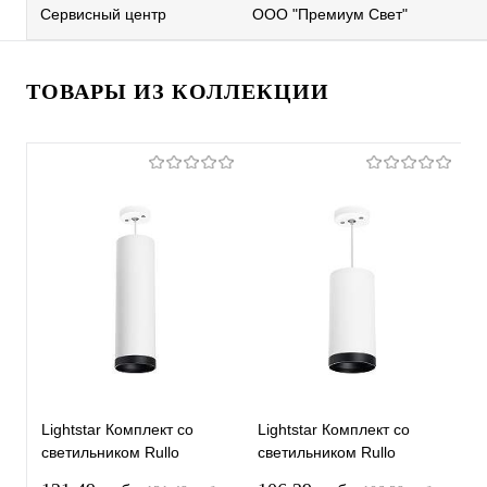
Сервисный центр
ООО "Премиум Свет"
ТОВАРЫ ИЗ КОЛЛЕКЦИИ
Lightstar Комплект со
Lightstar Комплект со
L
светильником Rullo
светильником Rullo
с
RP64963487
RP64863487
R