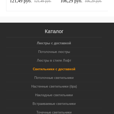
121,49 pуб.
106,29 pуб.
1
121,49 pуб.
106,29 pуб.
Каталог
Люстры с доставкой
Потолочные люстры
Люстры в стиле Лофт
Светильники с доставкой
Потолочные светильники
Настенные светильники (бра)
Накладные светильники
Встраиваемые светильники
Точечные светильники