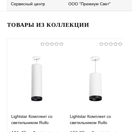
Сервисный центр
ООО "Премиум Свет"
ТОВАРЫ ИЗ КОЛЛЕКЦИИ
Lightstar Комплект со
Lightstar Комплект со
L
светильником Rullo
светильником Rullo
с
RP64963487
RP64863487
R