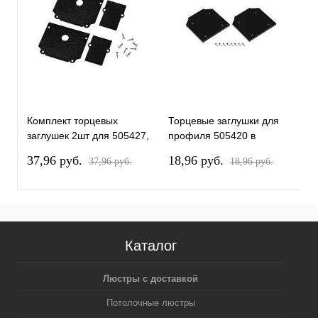
Комплект торцевых
Торцевые заглушки для
П
заглушек 2шт для 505427,
профиля 505420 в
н
505437 в натяжной
натяжной потолок Teta
L
37,96 pуб.
18,96 pуб.
3
37,96 pуб.
18,96 pуб.
потолок Teta Lightstar
Lightstar 505457
505467
Каталог
Люстры с доставкой
Потолочные люстры