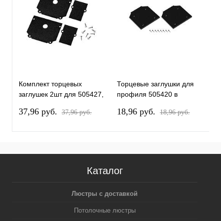
Комплект торцевых
Торцевые заглушки для
П
заглушек 2шт для 505427,
профиля 505420 в
н
505437 в натяжной
натяжной потолок Teta
L
37,96 pуб.
18,96 pуб.
3
37,96 pуб.
18,96 pуб.
потолок Teta Lightstar
Lightstar 505457
505467
Каталог
Люстры с доставкой
Потолочные люстры