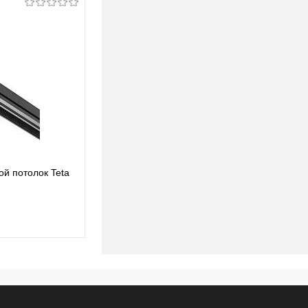
й потолок Teta
Профиль алюминиевый в натяжной потолок
Teta Lightstar 505420
205,16 pуб.
205,16 pуб.