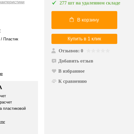
рактеристики
277 шт на удаленном складе
В корзину
r
Купить в 1 клик
/ Пластик
Отзывов: 0
Добавить отзыв
В избранное
ые
К сравнению
А
чет
расчет
а пластиковой
ате