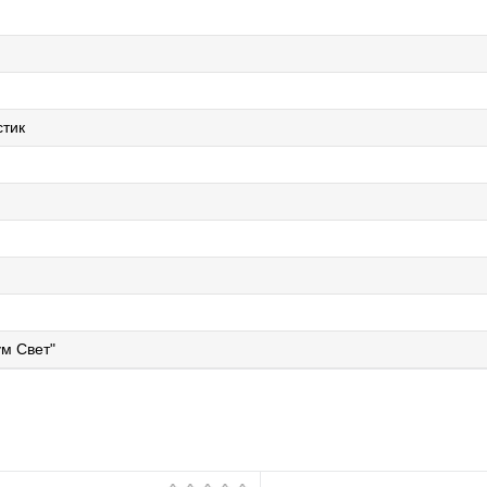
стик
м Свет"