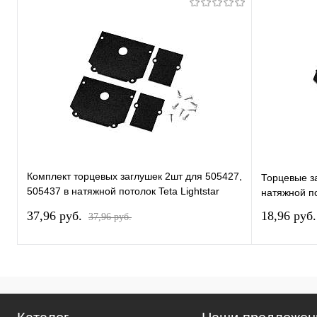
Комплект торцевых заглушек 2шт для 505427,
Торцевые з
505437 в натяжной потолок Teta Lightstar
натяжной по
505467
37,96 pуб.
18,96 pуб
37,96 pуб.