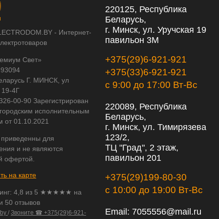
220125, Республика
Беларусь,
г. Минск, ул. Уручская 19
LECTRODOM.BY - Интернет-
павильон 3М
электротоваров
+375(29)6-921-921
емиум Свет»
593094
+375(33)6-921-921
еларусь Г. МИНСК, ул
с 9:00 до 17:00 Вт-Вс
 19-4Г
 326-00-90 Зарегистрирован
220089, Республика
городским исполнительным
Беларусь,
м от 01.10.2021
г. Минск, ул. Тимирязева
123/2,
 приведенны для
ТЦ "Град", 2 этаж,
ения и не являются
павильон 201
й офертой.
ть на карте
+375(29)199-80-30
с 10:00 до 19:00 Вт-Вс
инг:
4,8
из
5
★★★★★ на
и 50 отзывов
Email:
7055556@mail.ru
.by
/
Звоните ☎ +375(29)6-921-