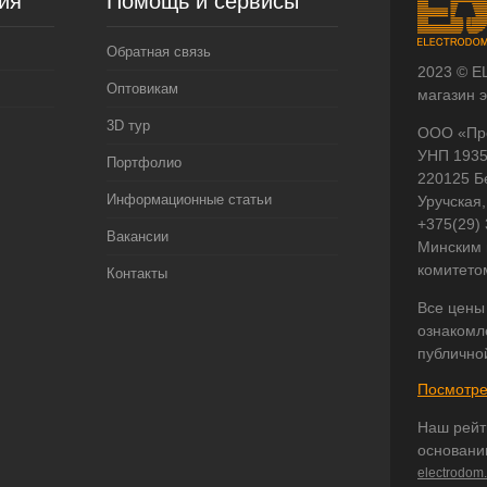
ия
Помощь и сервисы
Обратная связь
2023 © E
Оптовикам
магазин 
3D тур
ООО «Пр
УНП 193
Портфолио
220125 Б
Информационные статьи
Уручская,
+375(29)
Вакансии
Минским 
комитето
Контакты
Все цены
ознакомл
публично
Посмотре
Наш рейт
основани
electrodom