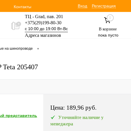
Вход
Регистрация
Контакты
ТЦ - Grad, пав. 201
0
+375(29)199-80-30
с 10:00 до 19:00 Вт-Вс
В корзине
Адреса магазинов
пока пусто
Уручская 19 пав. 3М
•
вые на шинопроводе
+375(29)354-30-60
с 9:00 до 17:00 Вт-Вс
 Teta 205407
Цена:
189,96 pуб.
й представитель
Уточняйте наличие у
менеджера