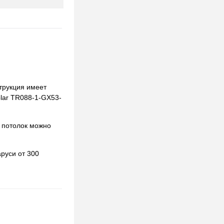
струкция имеет
olar TR088-1-GX53-
 потолок можно
руси от 300