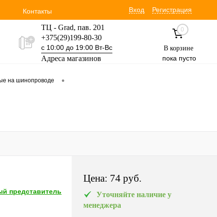
Вход
Регистрация
Контакты
ТЦ - Grad, пав. 201
0
+375(29)199-80-30
с 10:00 до 19:00 Вт-Вс
В корзине
Адреса магазинов
пока пусто
Уручская 19 пав. 3М
•
вые на шинопроводе
+375(29)354-30-60
с 9:00 до 17:00 Вт-Вс
Цена:
74 pуб.
й представитель
Уточняйте наличие у
менеджера