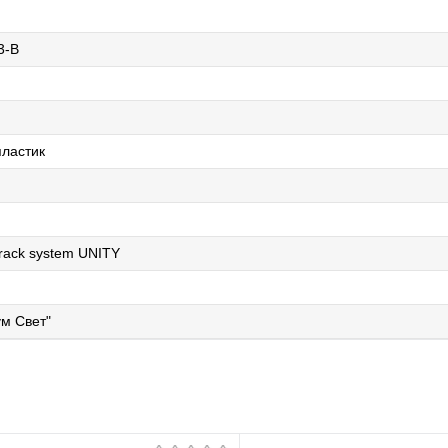
3-B
ластик
track system UNITY
м Свет"