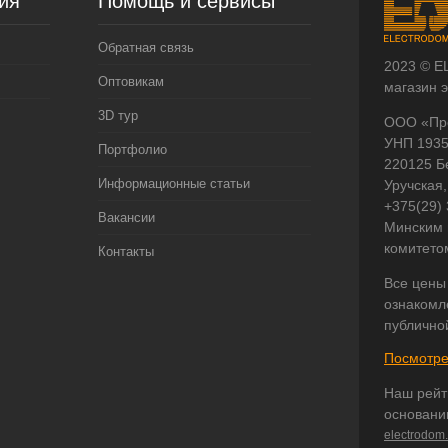
ия
Помощь и сервисы
Обратная связь
2023 © E
Оптовикам
магазин 
3D тур
ООО «Пр
УНП 193
Портфолио
220125 Б
Информационные статьи
Уручская,
+375(29)
Вакансии
Минским 
комитето
Контакты
Все цены
ознакомл
публично
Посмотре
Наш рейт
основани
electrodom