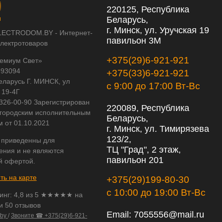
220125, Республика
Беларусь,
г. Минск, ул. Уручская 19
LECTRODOM.BY - Интернет-
павильон 3М
электротоваров
+375(29)6-921-921
емиум Свет»
593094
+375(33)6-921-921
еларусь Г. МИНСК, ул
с 9:00 до 17:00 Вт-Вс
 19-4Г
 326-00-90 Зарегистрирован
220089, Республика
городским исполнительным
Беларусь,
м от 01.10.2021
г. Минск, ул. Тимирязева
123/2,
 приведенны для
ТЦ "Град", 2 этаж,
ения и не являются
павильон 201
й офертой.
ть на карте
+375(29)199-80-30
с 10:00 до 19:00 Вт-Вс
инг:
4,8
из
5
★★★★★ на
и 50 отзывов
Email:
7055556@mail.ru
.by
/
Звоните ☎ +375(29)6-921-