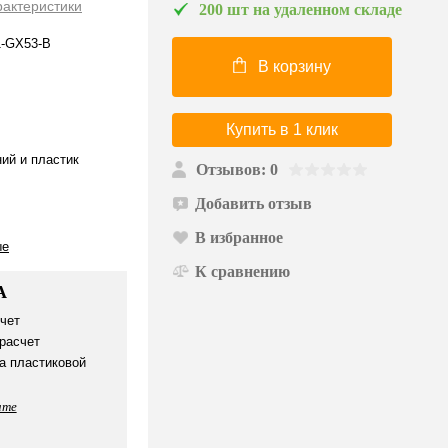
рактеристики
200 шт на удаленном складе
1-GX53-B
В корзину
Купить в 1 клик
ий и пластик
Отзывов: 0
Добавить отзыв
В избранное
ые
К сравнению
А
чет
расчет
а пластиковой
ате