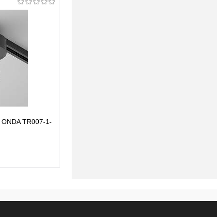
i ONDA TR007-1-
Трековый светильник Maytoni ONDA TR007-1-
18W3K-B-1
200 pуб.
200 pуб.