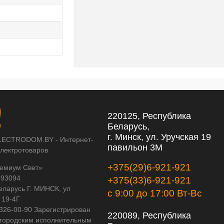
220125, Республика
Беларусь,
г. Минск, ул. Уручская 19
LECTRODOM.BY - Интернет-
павильон 3М
электротоваров
+375(29)6-921-921
емиум Свет»
593094
+375(33)6-921-921
еларусь Г. МИНСК, ул
с 9:00 до 17:00 Вт-Вс
 19-4Г
 326-00-90 Зарегистрирован
220089, Республика
городским исполнительным