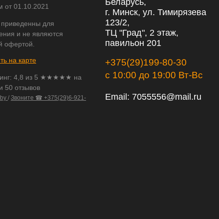
Беларусь,
м от 01.10.2021
г. Минск, ул. Тимирязева
123/2,
 приведенны для
ТЦ "Град", 2 этаж,
ения и не являются
павильон 201
й офертой.
ть на карте
+375(29)199-80-30
с 10:00 до 19:00 Вт-Вс
инг:
4,8
из
5
★★★★★ на
и 50 отзывов
Email:
7055556@mail.ru
.by
/
Звоните ☎ +375(29)6-921-