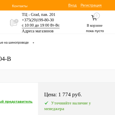
Вход
Регистрация
Контакты
ТЦ - Grad, пав. 201
0
+375(29)199-80-30
с 10:00 до 19:00 Вт-Вс
В корзине
Адреса магазинов
пока пусто
Уручская 19 пав. 3М
•
вые на шинопроводе
+375(29)354-30-60
с 9:00 до 17:00 Вт-Вс
H04-B
Цена:
1 774 pуб.
й представитель
Уточняйте наличие у
менеджера