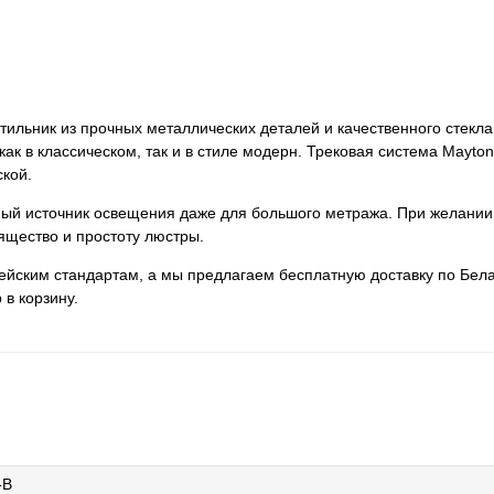
ветильник из прочных металлических деталей и качественного стекла
к в классическом, так и в стиле модерн. Трековая система Maytoni T
ской.
нный источник освещения даже для большого метража. При желании
ящество и простоту люстры.
пейским стандартам, а мы предлагаем бесплатную доставку по Бела
 в корзину.
-B