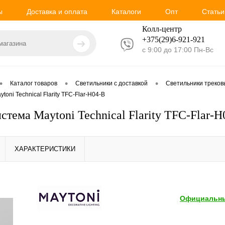
ы
Доставка и оплата
Каталоги
Опт
Статьи
Колл-центр
+375(29)6-921-
921
с 9:00 до 17:00 Пн-Вс
•
•
•
Каталог товаров
Светильники с доставкой
Светильники треко
toni Technical Flarity TFC-Flar-H04-B
стема Maytoni Technical Flarity TFC-Flar-
ХАРАКТЕРИСТИКИ
Официальны