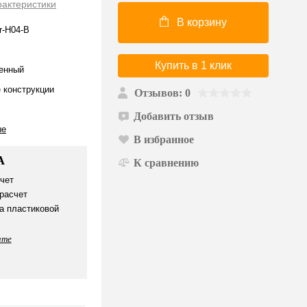
рактеристики
В корзину
r-H04-B
Купить в 1 клик
енный
 конструкции
Отзывов: 0
Добавить отзыв
ые
В избранное
А
К сравнению
чет
расчет
а пластиковой
ате