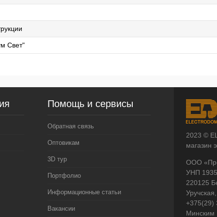
й
трукции
м Свет"
ия
Помощь и сервисы
Обратная связь
2023 © E
Оптовикам
магазин 
3D тур
ООО «Пр
УНП 193
Портфолио
220125 Б
Информационные статьи
Уручская,
+375(29)
Вакансии
Минским 